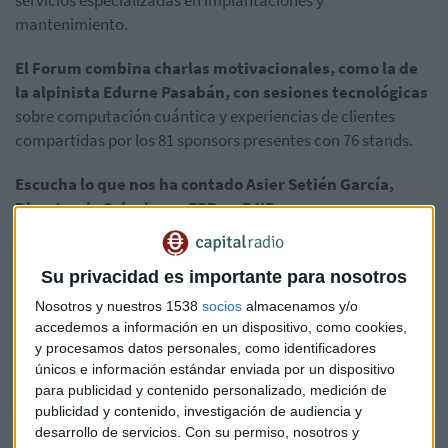
mantenimiento.
El Forum combina charlas motivacionales, como la de
la alpinista Edurne Pasabán, con sesiones tecnológicas
sobre computación cuántica y experiencias de clientes
compartidas por los 81 sponsors presentes con 76 stands.
Escucha lo que nos ha contado Asier Setién García,
Director de Soluciones ERP en EJIE
El ecosistema SAP se enfrenta a su mayor disrupción tecnológica
Su privacidad es importante para nosotros
con la llegada de la IA
Nosotros y nuestros 1538
socios
almacenamos y/o
Asier Setién García analiza los retos de la transformación digital tras el
accedemos a información en un dispositivo, como cookies,
Forum AUSAPE celebrado en Santiago de Compostela.
y procesamos datos personales, como identificadores
únicos e información estándar enviada por un dispositivo
para publicidad y contenido personalizado, medición de
publicidad y contenido, investigación de audiencia y
Un momento clave para las empresas
desarrollo de servicios.
Con su permiso, nosotros y