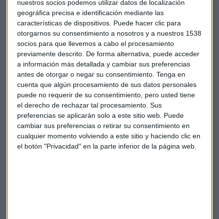
nuestros socios podemos utilizar datos de localización
El ecosistema SAP atraviesa un momento crítico de
geográfica precisa e identificación mediante las
transformación
. Setién García recuerda que la compañía
características de dispositivos. Puede hacer clic para
otorgarnos su consentimiento a nosotros y a nuestros 1538
nace en 1972 con la solución R2, seguida del exitoso SAP R3.
socios para que llevemos a cabo el procesamiento
Años después, SAP anuncia el cambio al modelo de base de
previamente descrito. De forma alternativa, puede acceder
datos HANA con la solución S4 HANA, incorporando el
a información más detallada y cambiar sus preferencias
modelo cloud.
antes de otorgar o negar su consentimiento.
Tenga en
cuenta que algún procesamiento de sus datos personales
La mayor disrupción llega en mayo con el anuncio de
puede no requerir de su consentimiento, pero usted tiene
Autonomous Enterprise
, una plataforma integrada con
el derecho de rechazar tal procesamiento. Sus
agentes de inteligencia artificial para automatizar y
preferencias se aplicarán solo a este sitio web. Puede
cambiar sus preferencias o retirar su consentimiento en
simplificar procesos de manera masiva.
El reto principal
cualquier momento volviendo a este sitio y haciendo clic en
para las empresas se concentra entre 2027,
cuando
el botón "Privacidad" en la parte inferior de la página web.
finaliza el mantenimiento actual, y 2030, límite del
mantenimiento extendido.
Cada cliente presenta una casuística diferente: algunos no
han migrado aún al S4, otros lo han hecho en modalidad
onpremise
sin dar el salto al cloud. La decisión estratégica