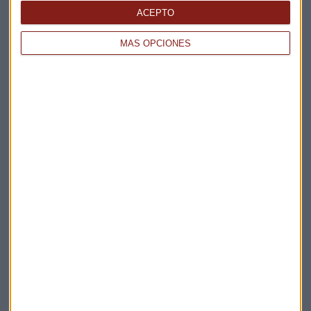
ACEPTO
La Magia de la Publicidad
Claves ESG
MÁS OPCIONES
Acepto la
política de privacidad
. *
¡Suscribirme!
EN DIRECTO
@CAPITALRADIOB