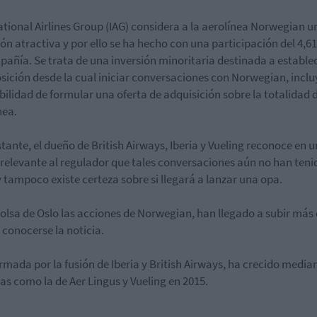
ational Airlines Group (IAG) considera a la aerolínea Norwegian u
ión atractiva y por ello se ha hecho con una participación del 4,6
pañía. Se trata de una inversión minoritaria destinada a estable
sición desde la cual iniciar conversaciones con Norwegian, incl
ibilidad de formular una oferta de adquisición sobre la totalidad d
nea.
tante, el dueño de British Airways, Iberia y Vueling reconoce en u
relevante al regulador que tales conversaciones aún no han teni
y tampoco existe certeza sobre si llegará a lanzar una opa.
bolsa de Oslo las acciones de Norwegian, han llegado a subir más
 conocerse la noticia.
ormada por la fusión de Iberia y British Airways, ha crecido media
s como la de Aer Lingus y Vueling en 2015.