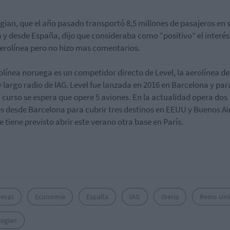
ian, que el año pasado transportó 8,5 millones de pasajeros en 
a y desde España, dijo que consideraba como “positivo” el interés
aerolínea pero no hizo mas comentarios.
olínea noruega es un competidor directo de Level, la aerolínea de
y largo radio de IAG. Level fue lanzada en 2016 en Barcelona y para
 curso se espera que opere 5 aviones. En la actualidad opera dos
s desde Barcelona para cubrir tres destinos en EEUU y Buenos Ai
 tiene previsto abrir este verano otra base en París.
esas
Economía
España
IAG
Iberia
Reino Un
egian