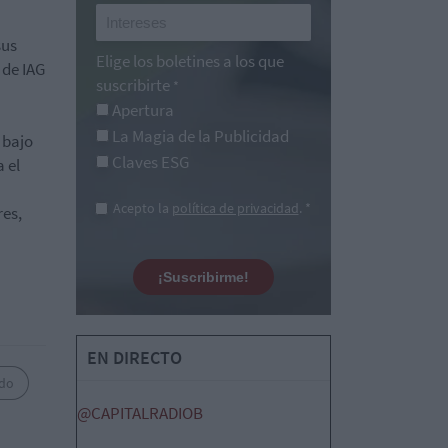
sus
Elige los boletines a los que
 de IAG
suscribirte
*
Apertura
La Magia de la Publicidad
 bajo
Claves ESG
 el
Acepto la
política de privacidad
. *
res,
¡Suscribirme!
EN DIRECTO
ido
@CAPITALRADIOB