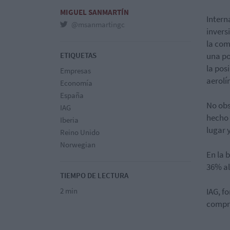
MIGUEL SANMARTÍN
Intern
@msanmartingc
invers
la com
ETIQUETAS
una po
la pos
Empresas
aerolí
Economía
España
No obs
IAG
hecho 
Iberia
lugar 
Reino Unido
Norwegian
En la 
36% al
TIEMPO DE LECTURA
2 min
IAG, f
compra