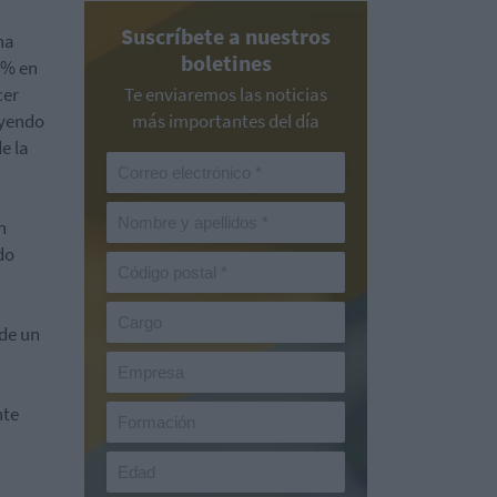
Suscríbete a nuestros
na
boletines
1% en
cer
Te enviaremos las noticias
uyendo
más importantes del día
e la
n
do
 de un
nte