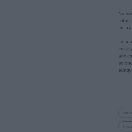
Norweg
rutas 
en la 
La aer
coste 
año en
avione
aunque
Empr
Norw