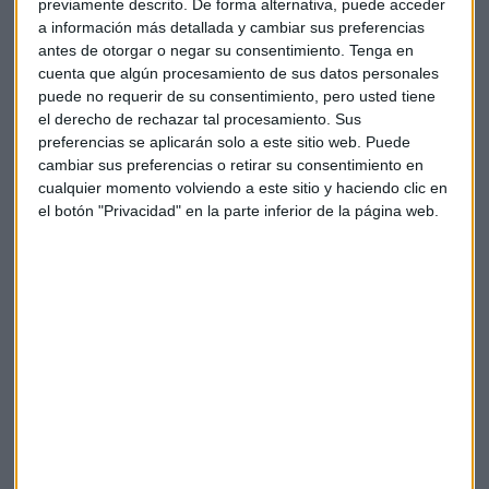
El Foro ICEX genera cerca de 1.800 reuniones entre
previamente descrito. De forma alternativa, puede acceder
a información más detallada y cambiar sus preferencias
empresas y la red exterior. Este modelo, que celebra su
antes de otorgar o negar su consentimiento.
Tenga en
tercera edición
, ha evolucionado significativamente: "El
cuenta que algún procesamiento de sus datos personales
primer año trajimos a 20 consejeros, el segundo año a 50, y
puede no requerir de su consentimiento, pero usted tiene
este año, dado que la situación de incertidumbre iba a más
el derecho de rechazar tal procesamiento. Sus
y que era importante tener ese conocimiento de primera
preferencias se aplicarán solo a este sitio web. Puede
mano, pues hemos traído a 100", detalla el director general.
cambiar sus preferencias o retirar su consentimiento en
cualquier momento volviendo a este sitio y haciendo clic en
El valor diferencial del encuentro reside en la posibilidad de
el botón "Privacidad" en la parte inferior de la página web.
"hablar en un solo día con el consejero en Shanghái, con el
consejero en Lima o con el consejero en Chicago".
Conde
destaca que "la capilaridad que tiene la
Administración Española Comercial
, desde luego, no la
tiene ninguna empresa privada".
Entre los principales retos que preocupan a las
empresas
, la
incertidumbre
ocupa el primer lugar. ICEX
responde a esta necesidad "a través de la publicación de
estudios de mercado en los mercados en los que estamos, a