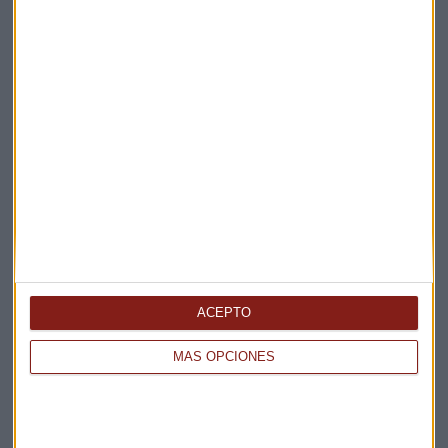
ICEX
Internacionalización
Empresas
Foro ICEX 2026
Incertidumbre
Global
Suscríbete a nuestros boletines
Te enviaremos las noticias más importantes del día
ACEPTO
MÁS OPCIONES