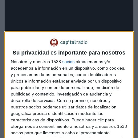
Su privacidad es importante para nosotros
La internacionalización frente al
Nosotros y nuestros 1538
socios
almacenamos y/o
accedemos a información en un dispositivo, como cookies,
insuficiente mercado doméstico
y procesamos datos personales, como identificadores
únicos e información estándar enviada por un dispositivo
El estado de ánimo de las empresas exportadoras
para publicidad y contenido personalizado, medición de
españolas es, según Conde, "de ganas de seguir
publicidad y contenido, investigación de audiencia y
adelante"
. Las compañías tienen claro "que es importante
desarrollo de servicios.
Con su permiso, nosotros y
salir fuera, que uno ya no se puede replegar al
mercado
nuestros socios podemos utilizar datos de localización
doméstico porque es insuficiente"
. Las empresas
geográfica precisa e identificación mediante las
participantes muestran satisfacción tras "haber podido
características de dispositivos. Puede hacer clic para
hablar con más de 100 consejeros en primera persona".
otorgarnos su consentimiento a nosotros y a nuestros 1538
socios para que llevemos a cabo el procesamiento