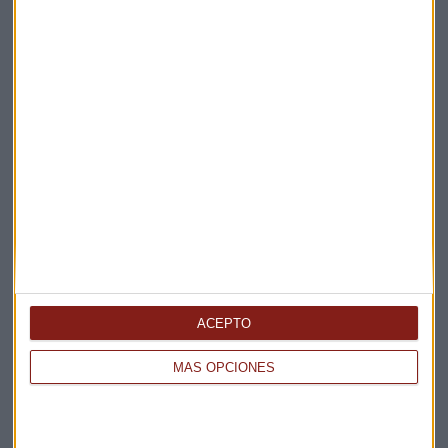
Suscríbete a nuestros boletines
Te enviaremos las noticias más importantes del día
ACEPTO
MÁS OPCIONES
Elige los boletines a los que suscribirte
*