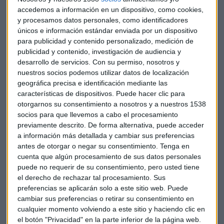
accedemos a información en un dispositivo, como cookies,
La forma en la que se produce la salida del consejero
y procesamos datos personales, como identificadores
delegado de Indra, después de conseguir unos resultados
únicos e información estándar enviada por un dispositivo
empresariales marcados por los máximos y haber reducido
para publicidad y contenido personalizado, medición de
su deuda neta casi a cero, nos hace pensar que tal vez
publicidad y contenido, investigación de audiencia y
estaba más planeada de lo que parece.
desarrollo de servicios.
Con su permiso, nosotros y
nuestros socios podemos utilizar datos de localización
"Es inentendible que
la salida de Mataix se produzca casi
geográfica precisa e identificación mediante las
en el mejor momento para la compañía
. Tampoco tiene
características de dispositivos. Puede hacer clic para
otorgarnos su consentimiento a nosotros y a nuestros 1538
sentido que el mismo consejo que ha apoyado su salida
socios para que llevemos a cabo el procesamiento
quiera tenerlo ahora de asesor", señala Aguilera.
previamente descrito. De forma alternativa, puede acceder
a información más detallada y cambiar sus preferencias
antes de otorgar o negar su consentimiento.
Tenga en
cuenta que algún procesamiento de sus datos personales
puede no requerir de su consentimiento, pero usted tiene
el derecho de rechazar tal procesamiento. Sus
preferencias se aplicarán solo a este sitio web. Puede
cambiar sus preferencias o retirar su consentimiento en
cualquier momento volviendo a este sitio y haciendo clic en
el botón "Privacidad" en la parte inferior de la página web.