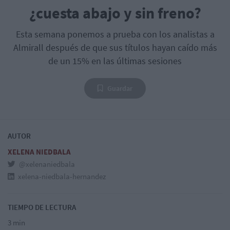
¿cuesta abajo y sin freno?
Esta semana ponemos a prueba con los analistas a
Almirall después de que sus títulos hayan caído más
de un 15% en las últimas sesiones
Guardar
AUTOR
XELENA NIEDBALA
@xelenaniedbala
xelena-niedbala-hernandez
TIEMPO DE LECTURA
3 min