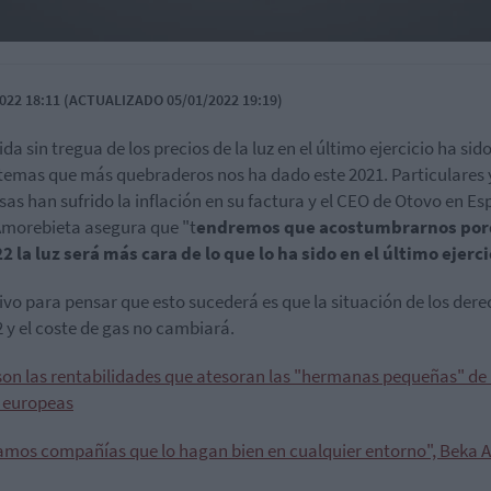
022 18:11 (ACTUALIZADO 05/01/2022 19:19)
da sin tregua de los precios de la luz en el último ejercicio ha sid
 temas que más quebraderos nos ha dado este 2021. Particulares 
as han sufrido la inflación en su factura y el CEO de Otovo en Es
Amorebieta asegura que "t
endremos que acostumbrarnos po
2 la luz será más cara de lo que lo ha sido en el último ejerci
ivo para pensar que esto sucederá es que la situación de los der
 y el coste de gas no cambiará.
son las rentabilidades que atesoran las "hermanas pequeñas" de 
 europeas
mos compañías que lo hagan bien en cualquier entorno", Beka 