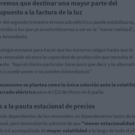
remos que destinar una mayor parte del
upuesto a la factura de la luz
ir del segundo trimestre el mercado eléctrico puede estabilizarse,
 niveles a los que ya acostumbramos a ver en la "nueva realidad",
a Amorebieta.
rategia europea para hacer que los números salgan hasta que la
a renovable alcance la capacidad de producción que necesita el
ente. "Aquí el cliente particular tiene poco que decir y la alternat
es si puede poner o no paneles fotovoltaicos"
oconsumo se plantea como la única solución ante la volatili
ercado eléctrico
para el CEO de Otovo en España.
s a la pauta estacional de precios
 más dependientes de las renovables no dependeremos tanto de la
onal, pero Amorabierta advierte de que
"menor estacionalidad
én irá acompañada de
mayor volatilidad
a lo largo de todo el a