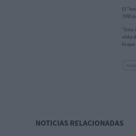
El "bo
1995 p
"Esta 
vista 
lo que
Ener
NOTICIAS RELACIONADAS