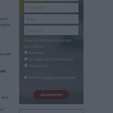
 pero
 según
Elige los boletines a los que
suscribirte
*
Apertura
iva que
La Magia de la Publicidad
Claves ESG
dad
Acepto la
política de privacidad
. *
¡Suscribirme!
 fase
ño".