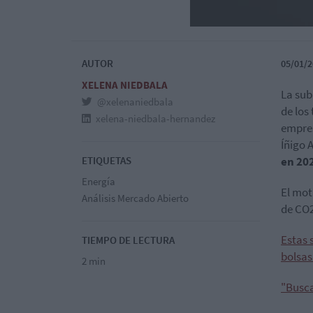
AUTOR
05/01/2
XELENA NIEDBALA
La subi
@xelenaniedbala
de los
xelena-niedbala-hernandez
empres
Íñigo 
ETIQUETAS
en 202
Energía
El mot
Análisis Mercado Abierto
de CO2
Estas 
TIEMPO DE LECTURA
bolsas
2 min
"Busca