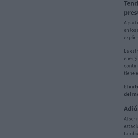
Tend
pres
A part
en los
explic
La est
energí
contin
tiene 
El
aut
del m
Adió
Al ser
estaci
tambi