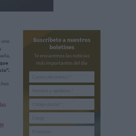
Suscríbete a nuestros
o uno
boletines
y
paña,
Te enviaremos las noticias
rque
más importantes del día
cio".
echos
las
AM