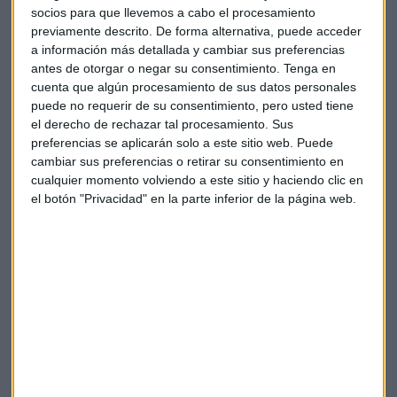
socios para que llevemos a cabo el procesamiento
anual de 3.700 millones de euros (4.000 millones de
previamente descrito. De forma alternativa, puede acceder
dólares)
mediante la combinación de tecnologías y a
a información más detallada y cambiar sus preferencias
través de acuerdos de compra compartida-
se espera que
antes de otorgar o negar su consentimiento.
Tenga en
se cierre en los próximos 12 a 15 meses
, dijeron las
cuenta que algún procesamiento de sus datos personales
empresas automotrices en un comunicado.
puede no requerir de su consentimiento, pero usted tiene
el derecho de rechazar tal procesamiento. Sus
Antes de que se complete la fusión a partes iguales, uno de
preferencias se aplicarán solo a este sitio web. Puede
cambiar sus preferencias o retirar su consentimiento en
los accionistas de PSA,
el grupo chino Dongfeng Motor
cualquier momento volviendo a este sitio y haciendo clic en
Group, reducirá su participación del 12,2% en el
el botón "Privacidad" en la parte inferior de la página web.
fabricante de automóviles francés mediante la venta
de 30,7
millones de acciones a PSA.
Dicha participación ascendía a 679 millones de euros (748,4
millones de dólares) al último precio de cierre, y Dongfeng
tendrá el 4,5% del grupo fusionado.
Nuevo consejo
PSA y FCA confirmaron que la nueva compañía tendrá