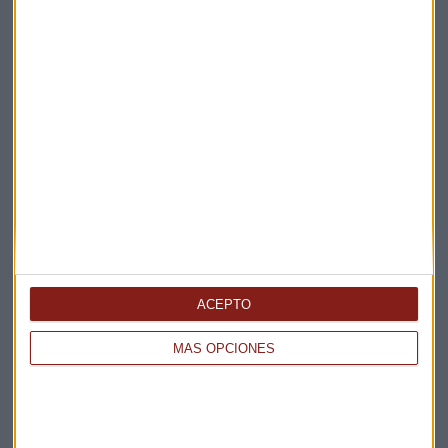
Elige los boletines a los que suscribirte
*
Apertura
La Magia de la Publicidad
Claves ESG
Acepto la
política de privacidad
. *
ACEPTO
MÁS OPCIONES
¡Suscribirme!
EN DIRECTO