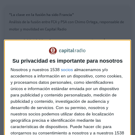
"La clave en la fusión ha sido Francia"
Análisis de la fusión entre FCA y PSA con Chimo Ortega, responsable de
motor y movilidad en Capital Radio
Las dos empresas de tamaño mediano, que aún no han
Su privacidad es importante para nosotros
decidido el nombre de su nueva empresa, anunciaron hace
Nosotros y nuestros 1538
socios
almacenamos y/o
seis semanas sus planes para un amarre que remodelará la
accedemos a información en un dispositivo, como cookies,
industria mundial, mientras los fabricantes de automóviles
y procesamos datos personales, como identificadores
luchan contra la recesión mundial de la demanda.
únicos e información estándar enviada por un dispositivo
para publicidad y contenido personalizado, medición de
Los fabricantes de automóviles también tienen que hacer
publicidad y contenido, investigación de audiencia y
frente a elevados costes para desarrollar modelos más
desarrollo de servicios.
Con su permiso, nosotros y
limpios, ya que se han fijado objetivos de emisión más
nuestros socios podemos utilizar datos de localización
geográfica precisa e identificación mediante las
estrictos.
características de dispositivos. Puede hacer clic para
otorgarnos su consentimiento a nosotros y a nuestros 1538
La fusión PSA-FCA -que tiene como
objetivo un ahorro