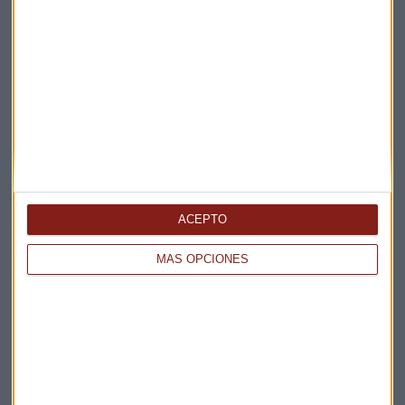
Elige los boletines a los que suscribirte
*
Apertura
La Magia de la Publicidad
Claves ESG
Acepto la
política de privacidad
. *
ACEPTO
¡Suscribirme!
MÁS OPCIONES
EN DIRECTO
@CAPITALRADIOB