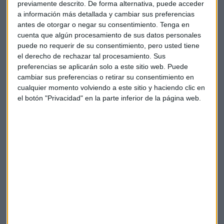
previamente descrito. De forma alternativa, puede acceder
El CEO de Gigas, explica que para 2020 esperan que el
a información más detallada y cambiar sus preferencias
negocio cloud
alcance los 50.000 millones de dólares
.
antes de otorgar o negar su consentimiento.
Tenga en
"Hace dos años el tamaño era de 30.000 millones de dólares
cuenta que algún procesamiento de sus datos personales
y para los próximos dos se espera que sea de 70.000
puede no requerir de su consentimiento, pero usted tiene
millones", añade.
el derecho de rechazar tal procesamiento. Sus
preferencias se aplicarán solo a este sitio web. Puede
Cómo una empresa española de nube
cambiar sus preferencias o retirar su consentimiento en
cualquier momento volviendo a este sitio y haciendo clic en
logra crecer entre gigantes
el botón "Privacidad" en la parte inferior de la página web.
Los servicios de nube más importantes pertenecen a
grandes empresas. Google, Microsoft, Amazon e IBM se
llevan la mitad del mercado de cloud. Sin embargo, la otra
mitad se reparte entre pequeñas y medianas empresas.
En el caso de Gigas, Cabezudo considera que su diferencial
está en el seguimiento y apoyo que se brinda a las
empresas. "Esas empresas grandes funcionan muy bien
pero cuando tienes un problema, no hay un teléfono al que
llamar.
Somos un partner más cercano
", explica.