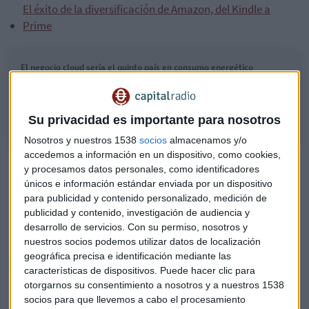
El éxito de la diversificación de Amazon, del Kindle a
Prime
El negocio cloud sería el quinto país en consumo energético
Entrevista a Diego Cabezudo, CEO de Gigas y Joaquín Sainz de los
Terreros de Udekta Capital.
Su privacidad es importante para nosotros
Nosotros y nuestros 1538
socios
almacenamos y/o
accedemos a información en un dispositivo, como cookies,
"Todo va a acabar en la nube"
y procesamos datos personales, como identificadores
únicos e información estándar enviada por un dispositivo
"No solo todo se puede llevar a la nube sino que todo va a
para publicidad y contenido personalizado, medición de
acabar en la nube". Y es que las empresas no solo deciden
publicidad y contenido, investigación de audiencia y
respaldar y almacenar sus documentos en la nube, sino que
desarrollo de servicios.
Con su permiso, nosotros y
cada vez más operan directamente en ella. El negocio cloud
nuestros socios podemos utilizar datos de localización
"atraviesa un momento muy dulce"
y empresas como
geográfica precisa e identificación mediante las
características de dispositivos. Puede hacer clic para
Gigas, que cotiza en el Mercado Alternativo Bursátil (MAB),
otorgarnos su consentimiento a nosotros y a nuestros 1538
registran un crecimiento de doble dígito cada año.
socios para que llevemos a cabo el procesamiento