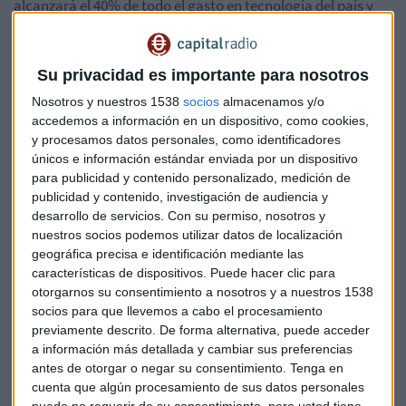
alcanzará el 40% de todo el gasto en tecnología del país y
ascenderá al 80% para 2028.
Además, para 2024, el 90 % de las grandes compañías habrá
Su privacidad es importante para nosotros
adoptado tecnologías "cloud" bajo modelos híbridos, que
Nosotros y nuestros 1538
socios
almacenamos y/o
conjugan las nubes privadas (controladas por la propia
accedemos a información en un dispositivo, como cookies,
empresa) y públicas (provistas por terceros). Es lo que se
y procesamos datos personales, como identificadores
conoce como estrategia "multicloud".
únicos e información estándar enviada por un dispositivo
para publicidad y contenido personalizado, medición de
publicidad y contenido, investigación de audiencia y
desarrollo de servicios.
Con su permiso, nosotros y
nuestros socios podemos utilizar datos de localización
geográfica precisa e identificación mediante las
características de dispositivos. Puede hacer clic para
otorgarnos su consentimiento a nosotros y a nuestros 1538
socios para que llevemos a cabo el procesamiento
previamente descrito. De forma alternativa, puede acceder
a información más detallada y cambiar sus preferencias
antes de otorgar o negar su consentimiento.
Tenga en
cuenta que algún procesamiento de sus datos personales
puede no requerir de su consentimiento, pero usted tiene