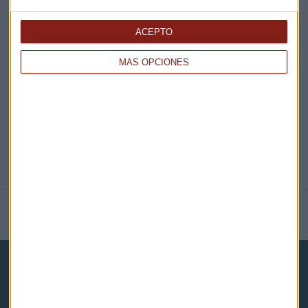
EN DIRECTO
ACEPTO
MÁS OPCIONES
@CAPITALRADIOB
NOTICIAS RELACIONADAS