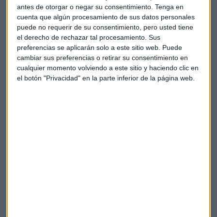
Y en esas investigaciones "hemos entendido que la
antes de otorgar o negar su consentimiento.
Tenga en
búsqueda de casa y conseguir una hipoteca es un proceso
cuenta que algún procesamiento de sus datos personales
que genera ilusión pero también mucho estrés".
puede no requerir de su consentimiento, pero usted tiene
el derecho de rechazar tal procesamiento. Sus
preferencias se aplicarán solo a este sitio web. Puede
Es un proceso que además conlleva varios gastos, no solo la
cambiar sus preferencias o retirar su consentimiento en
parte que no cubre la hipoteca, también otros gastos
cualquier momento volviendo a este sitio y haciendo clic en
burocráticos, para formalizar la compraventa. "Para
el botón "Privacidad" en la parte inferior de la página web.
ayudar a que los clientes vuelvan a tener ese colchón
en forma de ahorro,
la hipoteca Pibank ofrece esa
carencia total de cuota" y además se alargan seis meses el
plazo de cada préstamo, para que no tenga impacto
posterior en la cuota.
El reto de la digitalización: acompañar
al cliente
Pibank también ha trabajado a la hora de digitalizar los
procesos bancarios e hipotecarios. "El mayor reto es
que el
cliente se sienta acompañado en esa digitalización
".