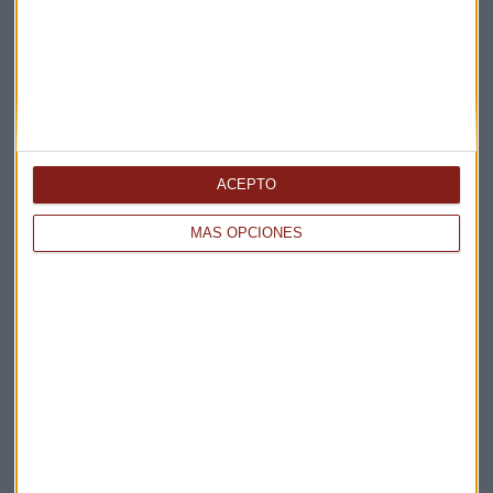
La Magia de la Publicidad
Claves ESG
Acepto la
política de privacidad
. *
¡Suscribirme!
ACEPTO
MÁS OPCIONES
EN DIRECTO
@CAPITALRADIOB