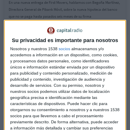
En una nueva entrega de First Movers, hablamos con Begoña Martínez,
Directora General de Pibank Móvil, sobre la nueva hipoteca del banco
que no se paga hasta pasados seis meses de su firma
Su privacidad es importante para nosotros
¿El renacer de un imperio? Playboy planea retornar a
Nosotros y nuestros 1538
socios
almacenamos y/o
bolsa próximamente
accedemos a información en un dispositivo, como cookies,
Telefónica: "Contamos con Huawei en el despliegue del
y procesamos datos personales, como identificadores
5G"
únicos e información estándar enviada por un dispositivo
para publicidad y contenido personalizado, medición de
Se trata de un
producto inédito en el sector bancario
publicidad y contenido, investigación de audiencia y
español.
El periodo de carencia total es de seis meses y
desarrollo de servicios.
Con su permiso, nosotros y
durante ese tiempo no se cobrará la cuota de cada mes, ni el
nuestros socios podemos utilizar datos de localización
geográfica precisa e identificación mediante las
principal ni los intereses.
características de dispositivos. Puede hacer clic para
otorgarnos su consentimiento a nosotros y a nuestros 1538
Según explica Martínez, poner al cliente en el centro de su
socios para que llevemos a cabo el procesamiento
estrategia como banco está en su ADN y siempre
previamente descrito. De forma alternativa, puede acceder
acompañan sus pasos de investigaciones con clientes.
a información más detallada y cambiar sus preferencias