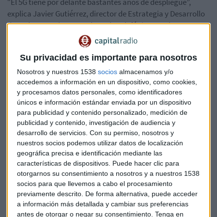
“El 5G tiene por delante bastantes años de despliegue”,
explica Javier Gutiérrez, director de Estrategia y Desarrollo
de Red, Operaciones, Red y TI de
Telefónica
, en el
Kernel de Capital Radio
.
Su privacidad es importante para nosotros
“En estos momentos lo que lo que hemos hecho, pues es una
aproximación muy, muy rápida, muy ágil para poder
Nosotros y nuestros 1538
socios
almacenamos y/o
encender un 5G que masifique la cobertura que llega a una
accedemos a información en un dispositivo, como cookies,
amplia base de la población”, puntualiza.
y procesamos datos personales, como identificadores
únicos e información estándar enviada por un dispositivo
para publicidad y contenido personalizado, medición de
El 5G tiene diferentes fases de despliegue, asegura Gutiérrez.
publicidad y contenido, investigación de audiencia y
“Lo que hemos hecho ahora es utilizar una funcionalidad del
desarrollo de servicios.
Con su permiso, nosotros y
5G que lo que permite es usar espectro del 4G actual de
nuestros socios podemos utilizar datos de localización
forma dinámica para 4 y 5G”, destaca.
geográfica precisa e identificación mediante las
características de dispositivos. Puede hacer clic para
Es lo que los expertos llaman
5G
NSA y 5SA. “El 5G tiene un
otorgarnos su consentimiento a nosotros y a nuestros 1538
espectro de uso dedicado al espectro de la banda de
socios para que llevemos a cabo el procesamiento
700MHz, que fundamentalmente se dedicará a cobertura,
previamente descrito. De forma alternativa, puede acceder
a información más detallada y cambiar sus preferencias
pero todavía no lo podemos usar porque no nos está
antes de otorgar o negar su consentimiento.
Tenga en