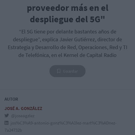
proveedor más en el
despliegue del 5G"
“El 5G tiene por delante bastantes años de
despliegue”, explica Javier Gutiérrez, director de
Estrategia y Desarrollo de Red, Operaciones, Red y TI
de Telefónica, en el Kernel de Capital Radio
Guardar
AUTOR
JOSÉ A. GONZÁLEZ
@joseagzlez
jos%C3%A9-antonio-gonz%C3%A1lez-mart%C3%ADnez-
7a24732b