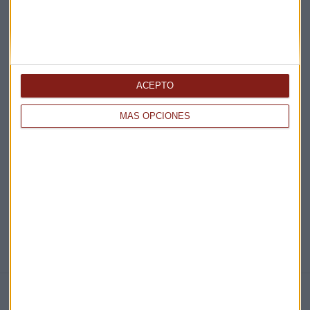
Acepto la
política de privacidad
. *
¡Suscribirme!
ACEPTO
EN DIRECTO
MÁS OPCIONES
@CAPITALRADIOB
NOTICIAS RELACIONADAS