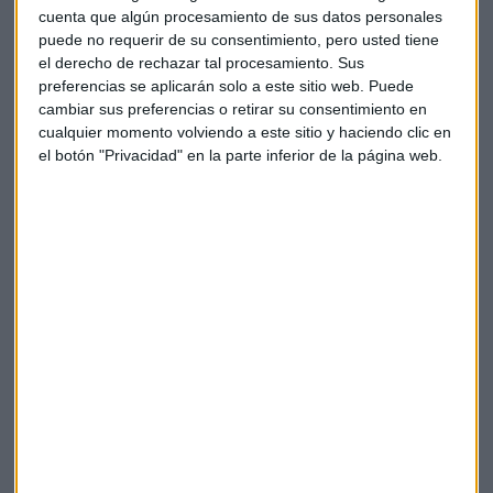
adjudicados espectro”, explica.
cuenta que algún procesamiento de sus datos personales
puede no requerir de su consentimiento, pero usted tiene
La subasta quedó suspendida por la pandemia de la
Covid
-
el derecho de rechazar tal procesamiento. Sus
19 y “se espera para los primeros trimestres de 2021”.
preferencias se aplicarán solo a este sitio web. Puede
cambiar sus preferencias o retirar su consentimiento en
No olvidamos a Huawei
cualquier momento volviendo a este sitio y haciendo clic en
el botón "Privacidad" en la parte inferior de la página web.
El despliegue del 5G está marcado por la lucha geopolítica
entre Estados Unidos y China. Huawei es una de las
señaladas. “En el lanzamiento que hemos hecho de 5G
ahora mismo nos apoyan en los eventos que tenemos
actualmente con lo que estamos trabajando Ericsson y
Nokia”, comenta el director de Estrategia y Desarrollo de
Red, Operaciones, Red y TI de Telefónica en el Kernel de
Capital Radio.
“Son los
vendors
con los que tenemos desplegada toda
nuestra radio 4G”, añade. Sin embargo, puntualiza que
“quedan muchos años de despliegue y en estos momentos
todavía no hemos decidido en Telefónica el mapa de