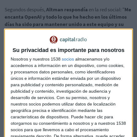
Segundos después,
Altman respondía
en la red social: "
Me
encanta OpenAI y todo lo que he hecho en los últimos
días ha sido para mantener unido a este equipo y su
misión
. Cuando decidí unirme a MSFT el domingo por la
tarde, estaba claro que ese era el mejor camino para mí y el
equipo. Con el apoyo de la nueva junta directiva y de Satya,
Su privacidad es importante para nosotros
espero volver a OpenAI y aprovechar nuestra sólida
Nosotros y nuestros 1538
socios
almacenamos y/o
asociación con Microsoft.
accedemos a información en un dispositivo, como cookies,
y procesamos datos personales, como identificadores
únicos e información estándar enviada por un dispositivo
Podcast: Sam Altman vuelve a OpenAI
para publicidad y contenido personalizado, medición de
Menos de una semana después de su despido, Altman vuelve a OpenAI
publicidad y contenido, investigación de audiencia y
como CEO
desarrollo de servicios.
Con su permiso, nosotros y
nuestros socios podemos utilizar datos de localización
geográfica precisa e identificación mediante las
características de dispositivos. Puede hacer clic para
otorgarnos su consentimiento a nosotros y a nuestros 1538
socios para que llevemos a cabo el procesamiento
previamente descrito. De forma alternativa, puede acceder