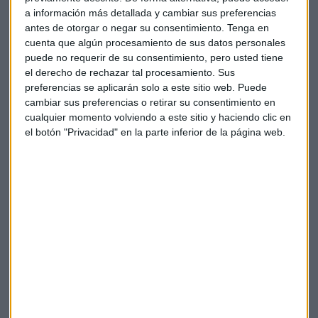
a información más detallada y cambiar sus preferencias
antes de otorgar o negar su consentimiento.
Tenga en
cuenta que algún procesamiento de sus datos personales
puede no requerir de su consentimiento, pero usted tiene
el derecho de rechazar tal procesamiento. Sus
preferencias se aplicarán solo a este sitio web. Puede
cambiar sus preferencias o retirar su consentimiento en
La IA más poderosa: llega GPT-4 Turbo y te
cualquier momento volviendo a este sitio y haciendo clic en
explicamos los usos
el botón "Privacidad" en la parte inferior de la página web.
GPT-4 Turbo tiene acceso a información hasta abril
2023, capta entradas de 300 páginas y crea una
GPT Store para desarrolladores
Capital Radio
/ 2023-11-07
OpenAI: "Con la IA, el mismo cuidado
que con armas nucleares"