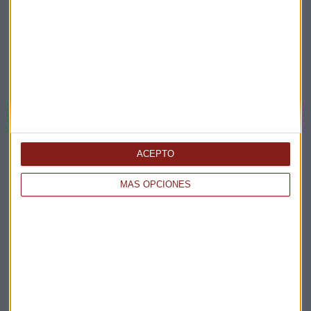
Elige los boletines a los que suscribirte
*
Apertura
La Magia de la Publicidad
Claves ESG
Acepto la
política de privacidad
. *
ACEPTO
¡Suscribirme!
MÁS OPCIONES
EN DIRECTO
@CAPITALRADIOB