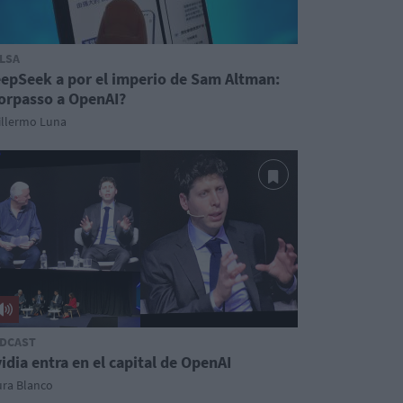
LSA
epSeek a por el imperio de Sam Altman:
orpasso a OpenAI?
illermo Luna
DCAST
idia entra en el capital de OpenAI
ura Blanco