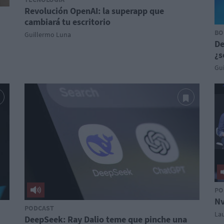
Revolución OpenAI: la superapp que
cambiará tu escritorio
BO
Guillermo Luna
De
¿s
Gu
PO
Nv
PODCAST
La
DeepSeek: Ray Dalio teme que pinche una