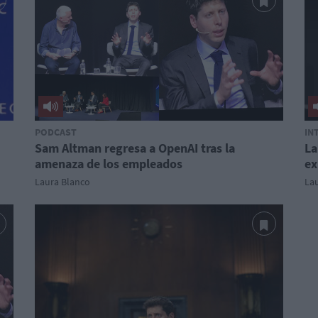
PODCAST
IN
Sam Altman regresa a OpenAI tras la
La
amenaza de los empleados
ex
Laura Blanco
La