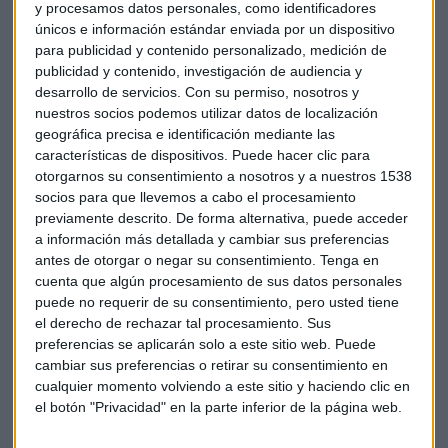
y procesamos datos personales, como identificadores
Derecho por acción
únicos e información estándar enviada por un dispositivo
para publicidad y contenido personalizado, medición de
Con el dividendo flexible los accionistas de la teleco que
publicidad y contenido, investigación de audiencia y
dirige José María Álvarez Pallete recibirían un derecho por
desarrollo de servicios.
Con su permiso, nosotros y
acción y
tendrán que sumar 26 para conseguir una
nuestros socios podemos utilizar datos de localización
geográfica precisa e identificación mediante las
acción nueva en la ampliación
.
características de dispositivos. Puede hacer clic para
otorgarnos su consentimiento a nosotros y a nuestros 1538
En el anterior diviendendo repartido en junio,
más del 71%
socios para que llevemos a cabo el procesamiento
de los accionistas eligieron recibir el dividendo en
previamente descrito. De forma alternativa, puede acceder
acciones
por esto el capital aumentaría en
a información más detallada y cambiar sus preferencias
aproximadamente 623 millones de euros.
antes de otorgar o negar su consentimiento.
Tenga en
cuenta que algún procesamiento de sus datos personales
La semana pasada, el consejero delegado
Ángel Vilá previó
puede no requerir de su consentimiento, pero usted tiene
que en
próximos dividendos pactados por la compañía
el derecho de rechazar tal procesamiento. Sus
sería posible que se repartiesen en efectivo,
aunque es
preferencias se aplicarán solo a este sitio web. Puede
cambiar sus preferencias o retirar su consentimiento en
algo que no está confirmado por el momento.
cualquier momento volviendo a este sitio y haciendo clic en
el botón "Privacidad" en la parte inferior de la página web.
Fundación Telefónica
Dividendos
Pago