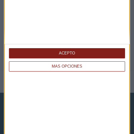
EN DIRECTO
@CAPITALRADIOB
ACEPTO
MÁS OPCIONES
NOTICIAS RELACIONADAS
Capital Radio