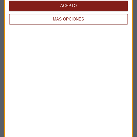
ACEPTO
La Magia de la Publicidad
Claves ESG
MÁS OPCIONES
Acepto la
política de privacidad
. *
¡Suscribirme!
EN DIRECTO
@CAPITALRADIOB