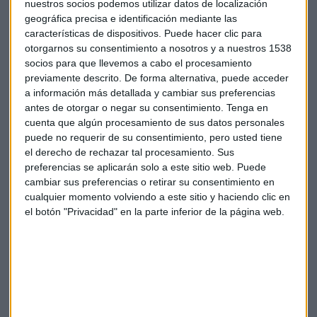
las bajadas de tipos de interés ya que suele tener
nuestros socios podemos utilizar datos de localización
apalancamiento y por eso les afecta positivamente".
geográfica precisa e identificación mediante las
características de dispositivos. Puede hacer clic para
otorgarnos su consentimiento a nosotros y a nuestros 1538
Una de las estrategias más reconocidas en España es el
socios para que llevemos a cabo el procesamiento
DPAM B Real Estate Europe Dividend Sustainable
. Víctor
previamente descrito. De forma alternativa, puede acceder
Asensi lo recomienda para una primera inversión porque
a información más detallada y cambiar sus preferencias
tiene menos volatilidad y selecciona compañías pequeñas,
antes de otorgar o negar su consentimiento.
Tenga en
medianas y grandes. Así que cuenta con una importante
cuenta que algún procesamiento de sus datos personales
flexibilidad por lo que también se puede tener algo de deuda
puede no requerir de su consentimiento, pero usted tiene
de estas empresas. Ha obtenido una rentabilidad
el derecho de rechazar tal procesamiento. Sus
preferencias se aplicarán solo a este sitio web. Puede
anualizada de más del 10%. Por eso los gestores les piden a
cambiar sus preferencias o retirar su consentimiento en
las compañías que no estén muy apalancadas "porque sino,
cualquier momento volviendo a este sitio y haciendo clic en
no invertiremos".
el botón "Privacidad" en la parte inferior de la página web.
Señala Víctor Asensi que "
nos centramos solo en
compañías Prime con buenos equipos de
administración, buena localización y que se tengan en
cuenta los criterios de sostenibilidad
". Asegura que "este
fondo tiene una rentabilidad del 10% y en 12 meses cerca de