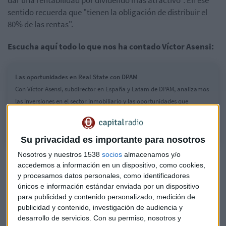
sentido recuerda que "tienen la obligación de distribuir el
80% de las rentas".
Escucha aquí todo lo que nos ha contado Víctor Asensi:
Las oportunidades en Real State con DPAM
Con Víctor Asensi, subdirector en España y Latam de DPAM, analizamos
las inversiones en el sector inmobiliario y las oportunidades que
presentan.
Su privacidad es importante para nosotros
Nosotros y nuestros 1538
socios
almacenamos y/o
Buena rentabilidad
accedemos a información en un dispositivo, como cookies,
y procesamos datos personales, como identificadores
Con el subdirector en España y Latam de
DPAM
también
únicos e información estándar enviada por un dispositivo
hemos comentado el actual entorno de mercado y las
para publicidad y contenido personalizado, medición de
posibles bajadas en los tipos de interés.
Víctor Asensi
publicidad y contenido, investigación de audiencia y
considera que el Real State es "un sector que se beneficia de
desarrollo de servicios.
Con su permiso, nosotros y