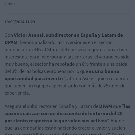
2 min
10/09/2024 11:29
Con
Víctor Asensi, subdirector en España y Latam de
DPAM
, hemos analizado las inversiones en el sector
inmobiliario, el Real State, del que señala que es "un activo
interesante para incorporar a las carteras, el verano ha sido
muy bueno, el sector ha rebotado un 8% frente a una caída
del 3% de las bolsas europeas por lo que
es una buena
oportunidad para invertir
", afirma Asensi quien recuerda
que tienen un equipo especializado con más de 25 años de
experiencia.
Asegura el subdirector en España y Latam de
DPAM
que "
las
socimis cotizan con un descuento del entorno del 20
por ciento respecto a lo que valen sus activos
". Añade
que las compañías están haciendo crecer el valor y suelen
dar una rentabilidad por dividendo más atractivo". En ese