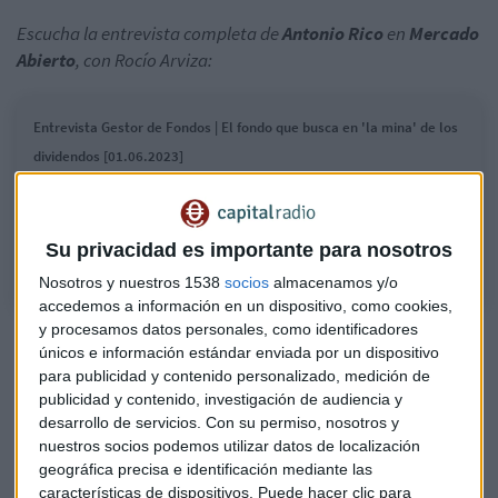
Escucha la entrevista completa de
Antonio Rico
en
Mercado
Abierto
, con Rocío Arviza:
Entrevista Gestor de Fondos | El fondo que busca en 'la mina' de los
dividendos [01.06.2023]
Antonio Rico, gestor de Baelo Dividendo Creciente, explica la estrategia
de su fondo, un seguidor de estrategias relacionadas con el dividendo
creciente
Su privacidad es importante para nosotros
Nosotros y nuestros 1538
socios
almacenamos y/o
accedemos a información en un dispositivo, como cookies,
y procesamos datos personales, como identificadores
únicos e información estándar enviada por un dispositivo
para publicidad y contenido personalizado, medición de
publicidad y contenido, investigación de audiencia y
desarrollo de servicios.
Con su permiso, nosotros y
nuestros socios podemos utilizar datos de localización
geográfica precisa e identificación mediante las
características de dispositivos. Puede hacer clic para