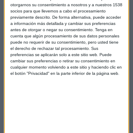
otorgarnos su consentimiento a nosotros y a nuestros 1538
socios para que llevemos a cabo el procesamiento
previamente descrito. De forma alternativa, puede acceder
a información más detallada y cambiar sus preferencias
antes de otorgar o negar su consentimiento.
Tenga en
cuenta que algún procesamiento de sus datos personales
Blasco: Rovi, interesante para tener en
cartera
puede no requerir de su consentimiento, pero usted tiene
el derecho de rechazar tal procesamiento. Sus
El director de atlCapital, Álvaro Blasco, cree que el
castigo que ha sufrido en bolsa puede aprovecharse
preferencias se aplicarán solo a este sitio web. Puede
para entrar en los laboratorios
cambiar sus preferencias o retirar su consentimiento en
Capital Radio
/ 2023-06-01
cualquier momento volviendo a este sitio y haciendo clic en
el botón "Privacidad" en la parte inferior de la página web.
¿Qué tipo de empresas buscan?
Para componer este fondo, desde
Andbank Wealth
Management
persiguen compañías "que siguen una
estrategia y ofrecen una mayor seguridad para la entrega
del dividendo". Pero además: "que tengan contenido, no
solo que la entrega del dividendo no peligre, sino que la
empresa pueda crecer, rebajar su deuda, hacer inversiones",
señala.