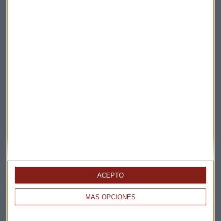
Elige los boletines a los que suscribirte
*
Apertura
La Magia de la Publicidad
Claves ESG
ACEPTO
Acepto la
política de privacidad
. *
MÁS OPCIONES
¡Suscribirme!