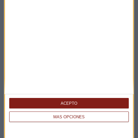
Suscríbete a nuestros boletines
Te enviaremos las noticias más importantes del día
ACEPTO
MÁS OPCIONES