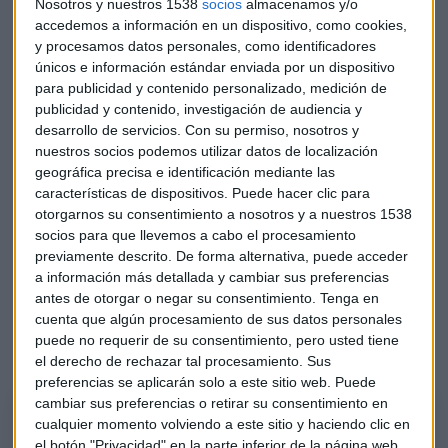
Nosotros y nuestros 1538
socios
almacenamos y/o
accedemos a información en un dispositivo, como cookies,
y procesamos datos personales, como identificadores
únicos e información estándar enviada por un dispositivo
para publicidad y contenido personalizado, medición de
publicidad y contenido, investigación de audiencia y
desarrollo de servicios.
Con su permiso, nosotros y
nuestros socios podemos utilizar datos de localización
geográfica precisa e identificación mediante las
características de dispositivos. Puede hacer clic para
Fondos de otoño: hoja caduca, setas y
otorgarnos su consentimiento a nosotros y a nuestros 1538
socios para que llevemos a cabo el procesamiento
cosecha dorada
previamente descrito. De forma alternativa, puede acceder
a información más detallada y cambiar sus preferencias
Coincidiendo con la llegada del otoño, Luna realiza un símil
antes de otorgar o negar su consentimiento.
Tenga en
en su selección de ideas de inversión de esta semana con un
cuenta que algún procesamiento de sus datos personales
fondo de hoja caduca, un fondo de cosecha dorada y un
puede no requerir de su consentimiento, pero usted tiene
fondo de ir a por setas.
el derecho de rechazar tal procesamiento. Sus
preferencias se aplicarán solo a este sitio web. Puede
cambiar sus preferencias o retirar su consentimiento en
Tres fondos "otoñales" con José María Luna
cualquier momento volviendo a este sitio y haciendo clic en
José María Luna (socio de Luna Sevilla Asesores Patrimoniales) ofrece
el botón "Privacidad" en la parte inferior de la página web.