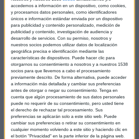
Borja Fernández, director de Ventas de Dunas
accedemos a información en un dispositivo, como cookies,
Capital, explica la estrategia de su fondo de inversión
enfocado a energías renovables
y procesamos datos personales, como identificadores
únicos e información estándar enviada por un dispositivo
Capital Radio /
/ 2022-04-19
para publicidad y contenido personalizado, medición de
"Un
vehículo abierto al que puede acceder cualquier
publicidad y contenido, investigación de audiencia y
persona
con una inversión mínima de 1€ y que está
desarrollo de servicios.
Con su permiso, nosotros y
teniendo una acogida muy buena", apostilla el analista
nuestros socios podemos utilizar datos de localización
geográfica precisa e identificación mediante las
quien habla de diversificación de renta variable, oro y
características de dispositivos. Puede hacer clic para
liquidez que, señala, es también uno de los "activos" de este
otorgarnos su consentimiento a nosotros y a nuestros 1538
fondo.
socios para que llevemos a cabo el procesamiento
previamente descrito. De forma alternativa, puede acceder
GPM Asignación Táctica
opera de manera sistemática
en
a información más detallada y cambiar sus preferencias
base a unos sistemas "testeados" previamente que se
antes de otorgar o negar su consentimiento.
Tenga en
adecúa a los momentos de mercado en los que opera.
cuenta que algún procesamiento de sus datos personales
puede no requerir de su consentimiento, pero usted tiene
El fondo no trata de predecir (y recoger) ganancias de forma
el derecho de rechazar tal procesamiento. Sus
constante de sus inversiones sino que
busca "obtener
preferencias se aplicarán solo a este sitio web. Puede
cambiar sus preferencias o retirar su consentimiento en
siempre" la mayor de las rentabilidades
, pero con el
cualquier momento volviendo a este sitio y haciendo clic en
menor riesgo posible.
el botón "Privacidad" en la parte inferior de la página web.