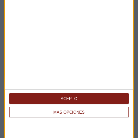
Suscríbete a nuestros boletines
Te enviaremos las noticias más importantes del día
ACEPTO
MÁS OPCIONES
Elige los boletines a los que suscribirte
*