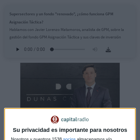
Supersectores y un fondo "renovado", ¿cómo funciona GPM
Asignación Táctica?
Hablamos con Javier Lorenzo Matamoros, analista de GPM, sobre la
gestión del fondo GPM Asignación Táctica y sus claves de inversión
Su privacidad es importante para nosotros
"Las energías renovables son activos
rentables per se"
Nosotros y nuestros 1538
socios
almacenamos y/o