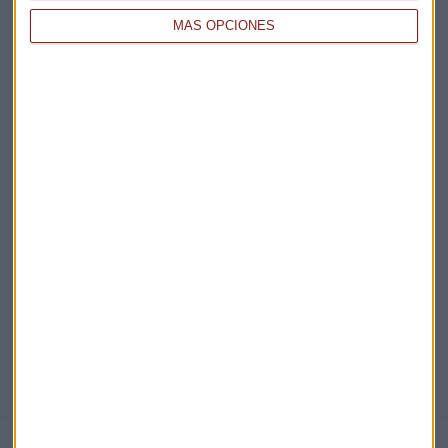
MÁS OPCIONES
Acepto la
política de privacidad
. *
¡Suscribirme!
EN DIRECTO
@CAPITALRADIOB