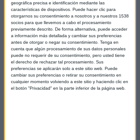
geográfica precisa e identificación mediante las
Hablamos de la nueva propuesta de Willis Towers en
características de dispositivos. Puede hacer clic para
ESG con David Cienfuegos, responsable para Europa
Continental de Willis Towers y Benjamin Carreras,
otorgarnos su consentimiento a nosotros y a nuestros 1538
Associate Director
socios para que llevemos a cabo el procesamiento
Capital Radio /
/ 2021-12-30
previamente descrito. De forma alternativa, puede acceder
a información más detallada y cambiar sus preferencias
La receta para hacer una buena gestión de la
volalitidad
en
antes de otorgar o negar su consentimiento.
Tenga en
una cartera de fondos pasa por una
mecánica de
cuenta que algún procesamiento de sus datos personales
multiactivos
que "da cintura" sobre los distintos activos en
puede no requerir de su consentimiento, pero usted tiene
los que trabaja.
el derecho de rechazar tal procesamiento. Sus
preferencias se aplicarán solo a este sitio web. Puede
Asignar los riesgos y, posteriormente, los activos es la
cambiar sus preferencias o retirar su consentimiento en
estrategia de la firma para, al final, aplicar la herramienta
cualquier momento volviendo a este sitio y haciendo clic en
el botón "Privacidad" en la parte inferior de la página web.
propia
VCAR
(Value Cross Asset & Risk)
o dicho de una
forma más técnica, está basado en la búsqueda de valor, de
un modo flexible y a través de los diferentes instrumentos
que una compañía emite, ajustado por el riesgo de estos
(tanto el riesgo de mercado como el riesgo fundamental de
pérdida de capital).