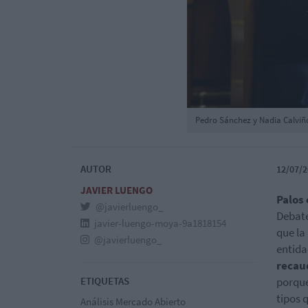
Pedro Sánchez y Nadia Calviñ
AUTOR
12/07/2
JAVIER LUENGO
Palos 
@javierluengo_
Debate
javier-luengo-moya-9a1818154
que la
@javierluengo_
entida
recau
ETIQUETAS
porque
tipos 
Análisis Mercado Abierto