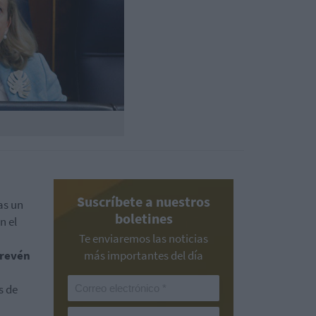
Suscríbete a nuestros
as un
boletines
n el
Te enviaremos las noticias
prevén
más importantes del día
s de