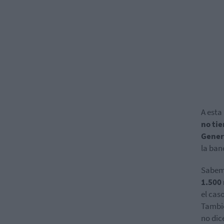
A esta
no tie
Gener
la ban
Sabem
1.500
el cas
Tambié
no dic