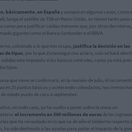
n, básicamente, en España
y aunque en algunos casos, como e
ll, tenga el satélite de TSB en Reino Unido, no tienen tanto peso 
s como para justificar caídas menores que, por otros derroteros,
rmado gigante como el Banco Santander o el BBVA.
ierno, volviendo a lo que nos ocupa,
justifica la decisión en las
as de tipos
, por lo que Zunzunegui nos aclara, solo se hará efect
 validez este impuesto si los bancos centrales, como ya está prev
los tipos.
ana que viene se confirmará, en la reunión de julio, el increment
sas en 25 puntos básicos y acelerando calendarios, nos iremos ha
 de miedo punto de cara a septiembre.
cutivo, en todo caso, ya ha vuelto a poner sobre la mesa un
atorio:
el incremento en 500 millones de euros
de los ingreso
arios que ha recaudado en lo que va de año el Gobierno respecto 
, ha sido destinado a las ayudas para paliar el impacto de la gue