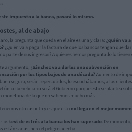
a.
este impuesto a la banca, pasará lo mismo.
costes, al de abajo
laro, la pregunta que queda en el aire es una y clara:
¿quién va a
o?
¿Quién va a pagar la factura de que los bancos tengan que darl
no parte de sus ingresos? A quienes hemos preguntado lo tienen 
te argumento, ¿
Sánchez va a darles una subvención en
nsación por los tipos bajos de una década?
Aumento de impu
 buen seguro, serán repercutidos, lo escuchábamos, a los clientes
 el único beneficiario será el Gobierno porque esto se plantea sob
ca monetaria de la que no sabemos mucho más.
 tenemos otro asunto y es que esto
no llega en el mejor momen
 los
test de estrés a la banca los han superado
. De momento, 
s están sanas, pero el peligro acecha.