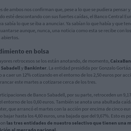
s de ambos nos confirman que, pese a lo que se pudiera pensar y 
o esté descontando con sus fuertes caídas, el Banco Central Eu
ya sabía lo que se iba a anunciar. Ya sabían lo que había y que ten
uantarse aunque, nunca, una noticia como esta se recibe con lo
 abiertos.
imiento en bolsa
yores retrocesos se los están anotando, de momento,
CaixaBa
Sabadell
y
Bankinter
. La entidad presidida por Gonzalo Gortáz
o a caer un 12% cotizando en el entorno de los 2,50 euros por acc
rrancar este martes a cotizarse cerca de los tres.
rticipaciones de Banco Sabadell, por su parte, retroceden un 9,
el entorno de los 0,60 euros. También se anota una abultada caíd
ter, que arrancó el martes con la acción por encima de cinco euro
to bajar hasta los 4,60 euros, una bajada que del 9,67%. Esto es p
son
las tres entidades de nuestro selectivo que tienen una 
ición al mercado nacional.