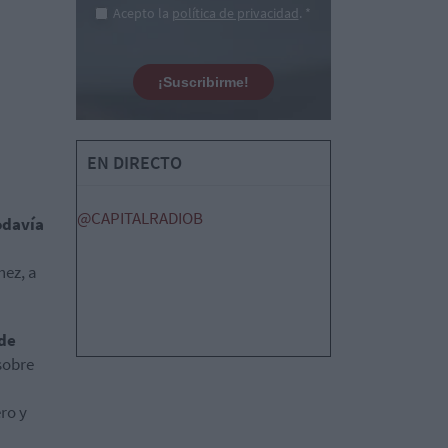
Acepto la
política de privacidad
. *
¡Suscribirme!
EN DIRECTO
@CAPITALRADIOB
odavía
hez, a
 de
sobre
ro y