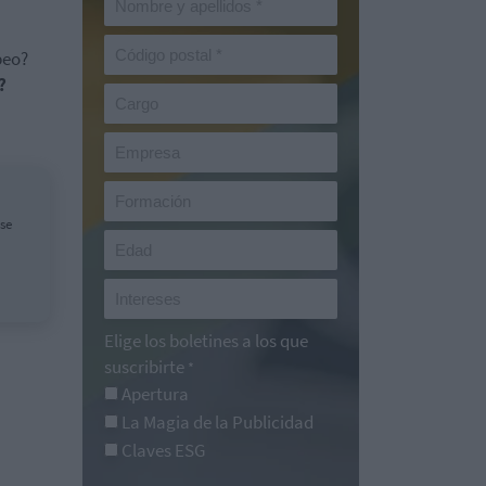
peo?
?
se
Elige los boletines a los que
suscribirte
*
Apertura
La Magia de la Publicidad
Claves ESG