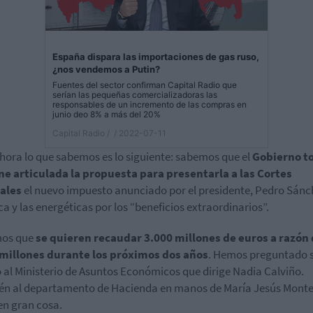
España dispara las importaciones de gas ruso,
¿nos vendemos a Putin?
Fuentes del sector confirman Capital Radio que
serían las pequeñas comercializadoras las
responsables de un incremento de las compras en
junio deo 8% a más del 20%
Capital Radio /
/ 2022-07-11
 hora lo que sabemos es lo siguiente: sabemos que el
Gobierno t
ne articulada la propuesta para presentarla a las Cortes
ales
el nuevo impuesto anunciado por el presidente, Pedro Sánc
ca y las energéticas por los “beneficios extraordinarios”.
os que
se quieren recaudar 3.000 millones de euros a razón
 millones durante los próximos dos años
. Hemos preguntado 
o al Ministerio de Asuntos Económicos que dirige Nadia Calviño.
n al departamento de Hacienda en manos de María Jesús Monte
en gran cosa.