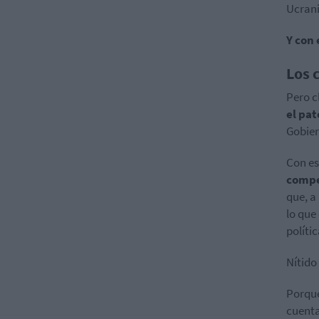
Ucrani
Y con 
Los 
Pero c
el pat
Gobier
Con es
compe
que, a
lo que
políti
Nítido
Porque
cuenta