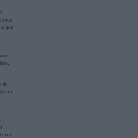
l
en sus
 sí que
ivo o
isto,
o de
sta un
s
al
rra en