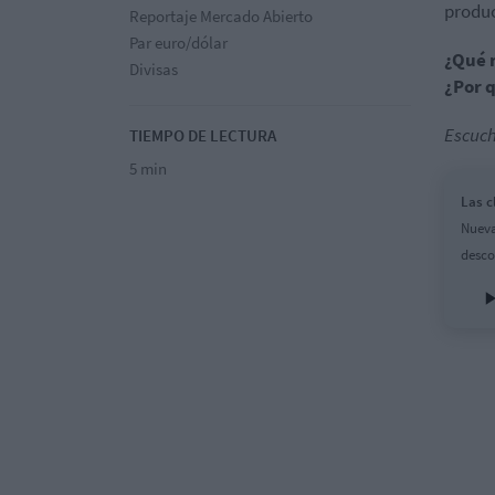
produc
Reportaje Mercado Abierto
Par euro/dólar
¿Qué 
Divisas
¿Por 
Escuch
TIEMPO DE LECTURA
5 min
Las c
Nueva
desco