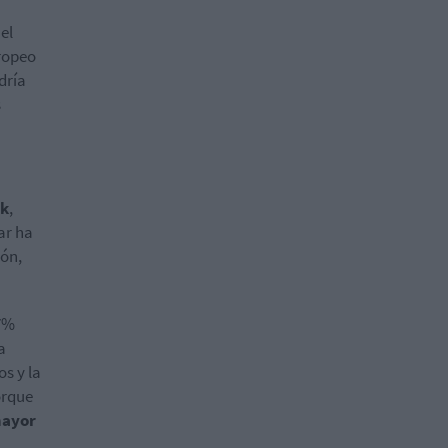
el
ropeo
dría
s
nk
,
ar ha
ión,
17%
a
s y la
orque
mayor