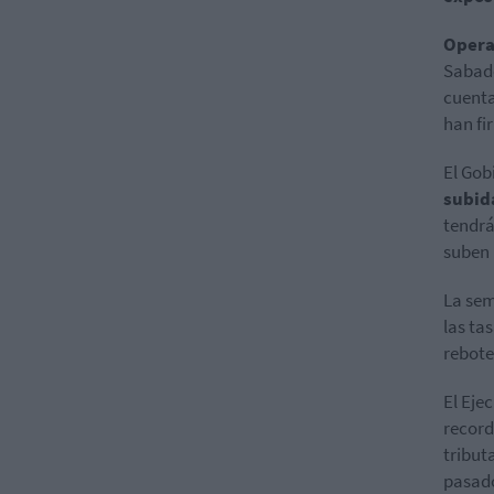
Opera
Sabade
cuenta
han fi
El Gob
subid
tendrá
suben 
La sem
las ta
rebote
El Eje
record
tribut
pasado