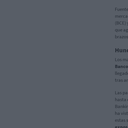
Fuente
mercad
(BCE) 
que ag
brazos
Hund
Los ma
Banco
llegad
tras a
Las pa
hasta 
Bankin
ha vis
estas 
expos