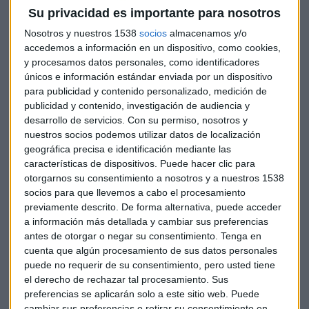
Su privacidad es importante para nosotros
Nosotros y nuestros 1538
socios
almacenamos y/o
accedemos a información en un dispositivo, como cookies,
y procesamos datos personales, como identificadores
únicos e información estándar enviada por un dispositivo
Lagarde quiere que los bancos tengan las
para publicidad y contenido personalizado, medición de
"provisiones adecuadas"
publicidad y contenido, investigación de audiencia y
La presidenta del BCE pide a las entidades
financieras que planifiquen su capital con prudencia
desarrollo de servicios.
Con su permiso, nosotros y
debido al debilitamiento económico
nuestros socios podemos utilizar datos de localización
Capital Radio /
/ 2022-12-08
geográfica precisa e identificación mediante las
características de dispositivos. Puede hacer clic para
Esta
reducción del ritmo también llega una vez que la
otorgarnos su consentimiento a nosotros y a nuestros 1538
inflación ha comenzado a estabilizarse
. Tras un 2022 de
socios para que llevemos a cabo el procesamiento
subidas constantes, los precios se cree que podrían haber
previamente descrito. De forma alternativa, puede acceder
tocado techo y ahora se espera dé inicio un periodo de lo
a información más detallada y cambiar sus preferencias
que se conoce como desinflación.
antes de otorgar o negar su consentimiento.
Tenga en
cuenta que algún procesamiento de sus datos personales
Contexto económico
puede no requerir de su consentimiento, pero usted tiene
el derecho de rechazar tal procesamiento. Sus
En medio de una
incertidumbre
excepcional
, los expertos
preferencias se aplicarán solo a este sitio web. Puede
del Eurosistema revisan significativamente al alza sus
cambiar sus preferencias o retirar su consentimiento en