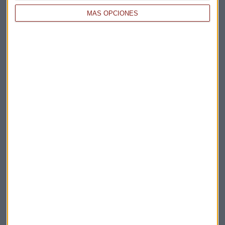
MÁS OPCIONES
Elige los boletines a los que suscribirte
*
Apertura
La Magia de la Publicidad
Claves ESG
Acepto la
política de privacidad
. *
¡Suscribirme!
EN DIRECTO