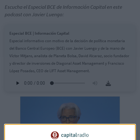
Escucha el Especial BCE de Información Capital en este
podcast con Javier Luengo:
Especial BCE | Información Capital
Especial informativo con motivo de la decisión de política monetaria
del Banco Central Europeo (BCE) con Javier Luengo y de la mano de
Víctor Mitjans, analista de Planeta Bolsa, David Alcaraz, socio fundador
y director de inversiones de Diagonal Asset Management y Francisco
López Posadas, CEO de LIFT Asset Management.