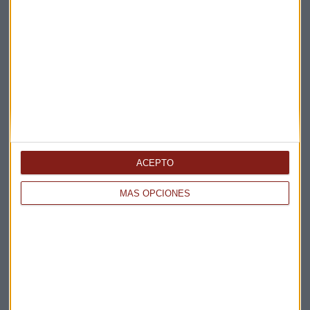
Elige los boletines a los que suscribirte
*
Apertura
La Magia de la Publicidad
Claves ESG
Acepto la
política de privacidad
. *
ACEPTO
¡Suscribirme!
MÁS OPCIONES
EN DIRECTO
@CAPITALRADIOB