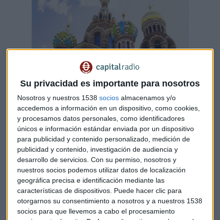
Su privacidad es importante para nosotros
Nosotros y nuestros 1538
socios
almacenamos y/o
San Petersburgo, el oasis del mercado ruso
accedemos a información en un dispositivo, como cookies,
(para inversores)
y procesamos datos personales, como identificadores
El SPb Exchange mantiene la operativa cada día
únicos e información estándar enviada por un dispositivo
desde las 18:00 hora peninsular española con
algunos de los valores del mercado
para publicidad y contenido personalizado, medición de
publicidad y contenido, investigación de audiencia y
Capital Radio /
/ 2022-03-16
desarrollo de servicios.
Con su permiso, nosotros y
De momento,
solo se está permitiendo la negociación de
nuestros socios podemos utilizar datos de localización
33 aacciones de las 50 incluidas en el MOEX
. Entre las
geográfica precisa e identificación mediante las
empresas que hoy cotizan se encuentran el gigante
características de dispositivos. Puede hacer clic para
gasístico Gazprom, que se ha disparado el 20%, en línea con
otorgarnos su consentimiento a nosotros y a nuestros 1538
socios para que llevemos a cabo el procesamiento
Rosneft o Lukoil, el banco estatal Sberbank, sancionado por