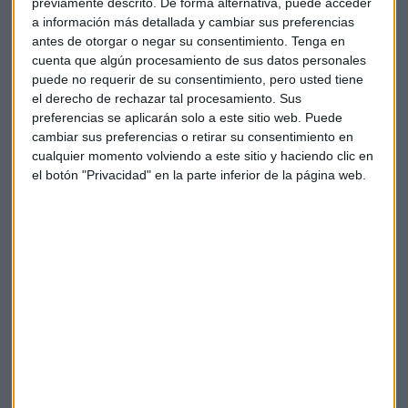
previamente descrito. De forma alternativa, puede acceder
Occidente y que ha subido el 19%, o la aerolínea estatal
a información más detallada y cambiar sus preferencias
Aeroflot, que ha llegado a caer el 20% para acabar un 5%
antes de otorgar o negar su consentimiento.
Tenga en
abajo.
cuenta que algún procesamiento de sus datos personales
puede no requerir de su consentimiento, pero usted tiene
Más allá, para proteger los activos de las sanciones, e
l
el derecho de rechazar tal procesamiento. Sus
Kremlin ha prohibido la venta en corto de las acciones
y
preferencias se aplicarán solo a este sitio web. Puede
la venta de activos por parte de los extranjeros que se suma
cambiar sus preferencias o retirar su consentimiento en
cualquier momento volviendo a este sitio y haciendo clic en
a la inyección de 10.000 millones de dólares en compras del
el botón "Privacidad" en la parte inferior de la página web.
mercado.
Para limitar las consecuencias,
Moscú
ha recurrido a
algunas políticas de mano dura
. Impidió que los
inversores extranjeros abandonaran las acciones rusas, una
medida que algunos participantes del mercado vieron como
una represalia por una congelación occidental de los
activos del banco central ruso, ya que una gran parte del
mercado es propiedad extranjera.
El gobierno ruso ordenó a su
fondo soberano que