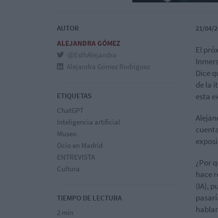
AUTOR
21/04/2
ALEJANDRA GÓMEZ
El pró
@EsthAlejandra
Inmers
Alejandra Gómez Rodríguez
Dice q
de la i
ETIQUETAS
esta e
ChatGPT
Alejan
Inteligencia artificial
cuenta
Museo
exposi
Ocio en Madrid
ENTREVISTA
¿Por q
Cultura
hace r
(IA), 
pasarí
TIEMPO DE LECTURA
hablan
2 min