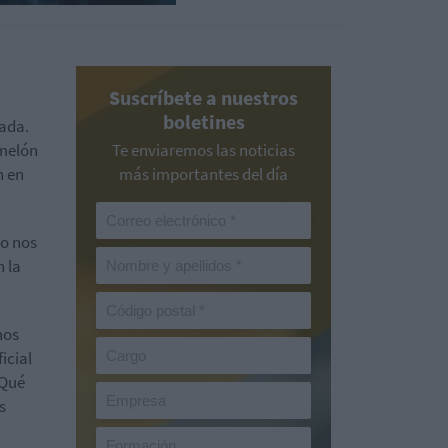
Suscríbete a nuestros
boletines
tada.
 melón
Te enviaremos las noticias
n en
más importantes del día
vo nos
n la
nos
icial
¿Qué
s