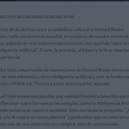
023 19:11 (ACTUALIZADO 21/04/2023 19:50)
ximo 26 de abril arranca su andadura cultural el Nomad Museo
ivo, toda una primicia mundial, en palabras de nuestra entrevis
ue, además de esas experiencias invasivas, han querido "abrir el
teligencia artificial". El arte, la primicia, el futuro y la IA se mezcla
xperiencia.
dra Soto, responsable de exposiciones de Nomad Museo Inmersi
 en esta entrevista cómo inteligencia artificial y arte se funden e
ción UTOPIA 1.0. "Vamos a crear un tecnoarte", apunta.
ué? Este museo nos plantea una realidad histórica futurista que 
eflexionar sobre las nuevas tecnologías, como la Inteligencia Artif
puede incluirse en nuestra sociedad. Soto nos lanza la pregunta: "
a si la IA creara un nuevo planeta" y puntualiza que no estaríamo
do solo de una inmersión tecnológica, sino de una invasión.