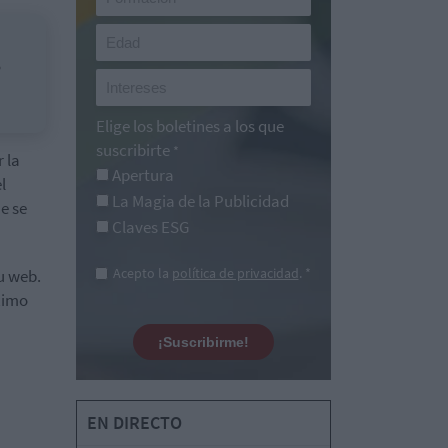
o
Elige los boletines a los que
suscribirte
*
 la
Apertura
l
La Magia de la Publicidad
e se
Claves ESG
Acepto la
política de privacidad
. *
u web.
ximo
¡Suscribirme!
EN DIRECTO