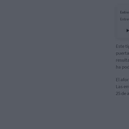
Entre
Entre
Este t
puerta
result
ha pod
El afo
Las en
25 de 