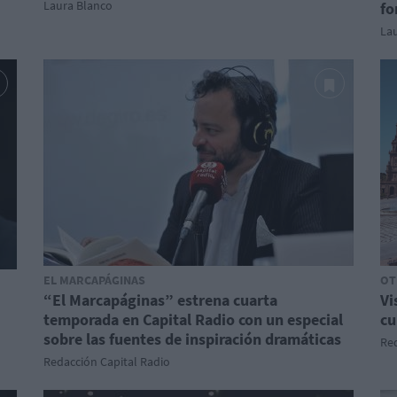
Laura Blanco
fo
La
EL MARCAPÁGINAS
OT
“El Marcapáginas” estrena cuarta
Vi
temporada en Capital Radio con un especial
cu
sobre las fuentes de inspiración dramáticas
Red
Redacción Capital Radio