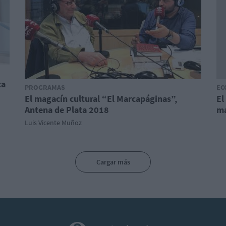
ta
PROGRAMAS
EC
El magacín cultural “El Marcapáginas”,
El
Antena de Plata 2018
má
Luis Vicente Muñoz
Cargar más