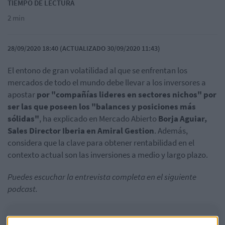
TIEMPO DE LECTURA
2 min
28/09/2020 18:40 (ACTUALIZADO 30/09/2020 11:43)
El entono de gran volatilidad al que se enfrentan los
mercados de todo el mundo debe llevar a los inversores a
apostar
por "compañías lideres en sectores nichos" por
ser las que poseen los "balances y posiciones más
sólidas"
, ha explicado en Mercado Abierto
Borja Aguiar,
Sales Director Iberia en Amiral Gestion
. Además,
considera que la clave para obtener rentabilidad en el
contexto actual son las inversiones a medio y largo plazo.
Puedes escuchar la entrevista completa en el siguiente
podcast.
Compañías líderes en sectores nichos, la apuesta de Amiral para