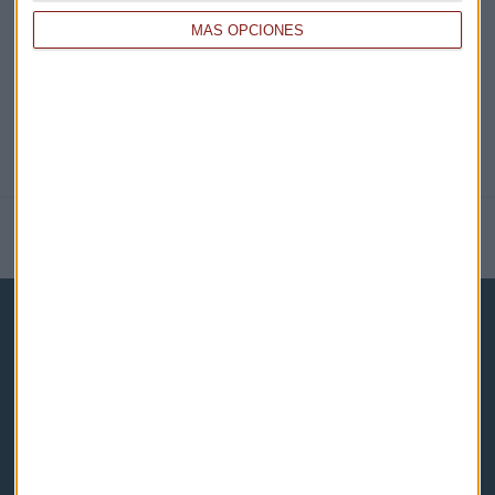
@CAPITALRADIOB
MÁS OPCIONES
NOTICIAS RELACIONADAS
Capital Radio
Noticias