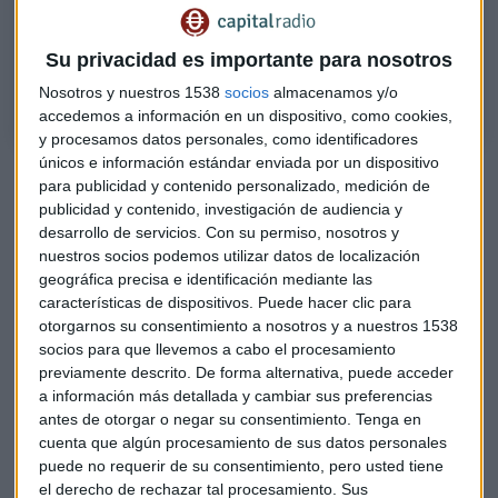
invertir
Hablamos con Borja Aguiar, Sales Director Iberia en Amiral Gestion,
Su privacidad es importante para nosotros
sobre estrategias de inversión
Nosotros y nuestros 1538
socios
almacenamos y/o
accedemos a información en un dispositivo, como cookies,
y procesamos datos personales, como identificadores
únicos e información estándar enviada por un dispositivo
Los gigantes tecnológicos van de camino a cerrar su peor
para publicidad y contenido personalizado, medición de
mes en la historia
publicidad y contenido, investigación de audiencia y
El mercado puede adelantar el resultado electoral "con
desarrollo de servicios.
Con su permiso, nosotros y
mayor certeza" que las encuestas
nuestros socios podemos utilizar datos de localización
geográfica precisa e identificación mediante las
características de dispositivos. Puede hacer clic para
El índice VIX, que mide la volatilidad del mercado de
otorgarnos su consentimiento a nosotros y a nuestros 1538
opciones PUT, roza estas semanas los 30 puntos y, aunque
socios para que llevemos a cabo el procesamiento
lejos de los máximos de 80 que alcanzó en marzo, supone
previamente descrito. De forma alternativa, puede acceder
niveles de volatilidad máximas en la historia
.
a información más detallada y cambiar sus preferencias
antes de otorgar o negar su consentimiento.
Tenga en
Por ello,
desde Amiral Gestion apuestan también por
cuenta que algún procesamiento de sus datos personales
"mantener la calma y no actuar por impulso"
. Destacan
puede no requerir de su consentimiento, pero usted tiene
también que las medidas de los Bancos Centrales no
el derecho de rechazar tal procesamiento. Sus