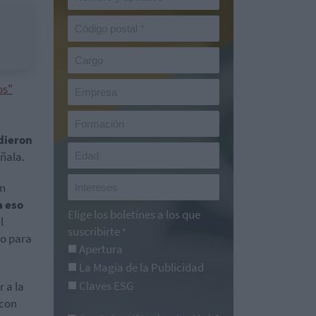
os"
dieron
eñala.
un
a eso
Elige los boletines a los que
l
suscribirte
*
mo para
Apertura
La Magia de la Publicidad
Claves ESG
r a la
 con