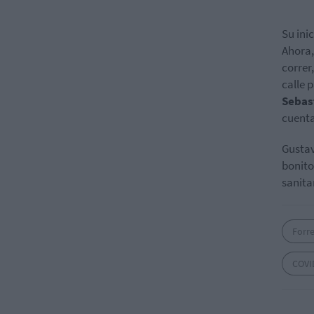
Su ini
Ahora,
correr
calle 
Sebas
cuenta
Gustav
bonito
sanita
Forr
COVI