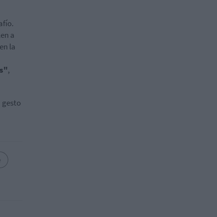
afío.
len a
en la
os"
,
n gesto
e