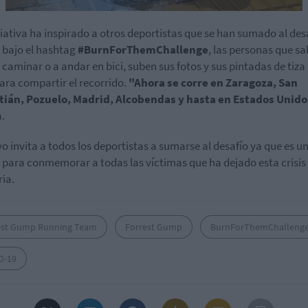
ciativa ha inspirado a otros deportistas que se han sumado al des
 bajo el hashtag
#BurnForThemChallenge
, las personas que sa
, caminar o a andar en bici, suben sus fotos y sus pintadas de tiza 
para compartir el recorrido.
"Ahora se corre en Zaragoza, San
tián, Pozuelo, Madrid, Alcobendas y hasta en Estados Unid
.
o invita a todos los deportistas a sumarse al desafío ya que es u
 para conmemorar a todas las víctimas que ha dejado esta crisis
ria.
est Gump Running Team
Forrest Gump
BurnForThemChalleng
D-19