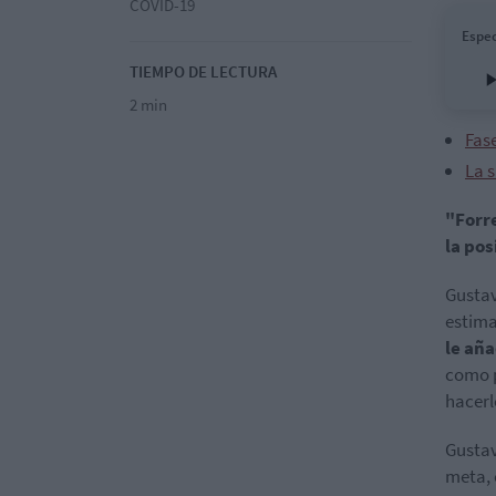
COVID-19
Espec
TIEMPO DE LECTURA
2 min
Fas
La 
"Forr
la pos
Gustav
estima
le añ
como p
hacerl
Gustav
meta, 