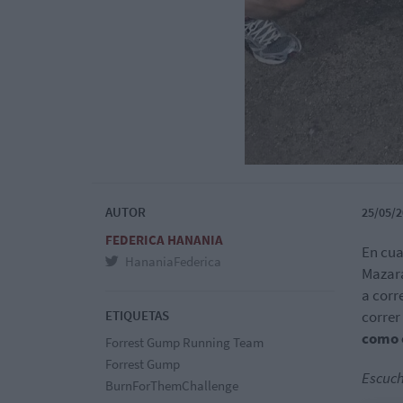
AUTOR
25/05/2
FEDERICA HANANIA
En cua
HananiaFederica
Mazara
a corr
ETIQUETAS
correr
como 
Forrest Gump Running Team
Forrest Gump
Escuch
BurnForThemChallenge