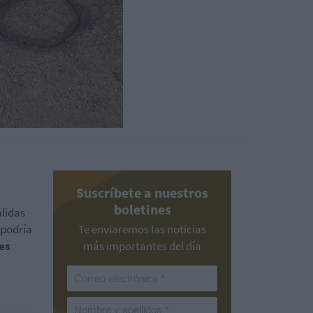
Suscríbete a nuestros
boletines
lidas
 podría
Te enviaremos las noticias
 es
más importantes del día