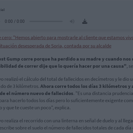
ial
e cero: "Hemos abierto para mostrarle al cliente que estamos viv
situación desesperada de Soria, contada por su alcalde
est Gump corre porque ha perdido a su madre y cuando nos 
ibilidad de correr dije que lo quería hacer por una causa"
, s
o realizó el cálculo del total de fallecidos en decímetros y le dio 
do de 3 kilómetros.
Ahora corre todos los días 3 kilómetros y 
ade el número nuevo de fallecidos
. "Es una distancia prudencia
ara hacerlo todos los días pero lo suficientemente exigente co
o y que te cueste un poco", explica.
o realiza el recorrido con una linterna en señal de duelo y al llega
escribe sobre el suelo el número de fallecidos totales de cada día