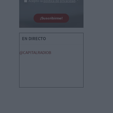
Acepto la
política de privacidad
. *
¡Suscribirme!
EN DIRECTO
@CAPITALRADIOB