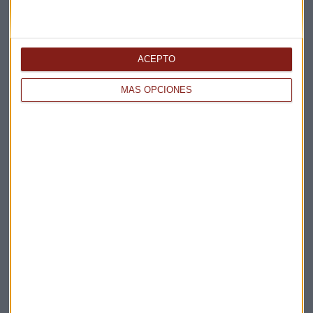
Elige los boletines a los que suscribirte
*
ACEPTO
Apertura
La Magia de la Publicidad
MÁS OPCIONES
Claves ESG
Acepto la
política de privacidad
. *
¡Suscribirme!
EN DIRECTO
@CAPITALRADIOB