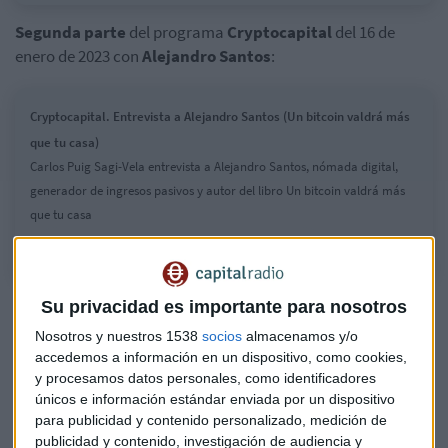
Segunda parte
del programa
Cryptocapital
del 16 de
enero de 2023 con
Alejandro Santos
:
Cryptocapital. Entrevista a Alejandro Santos (Un bitcoin valdrá más
que tu casa)
Carlos Puig Sagi-Vela entrevista a Alejandro Santos, nómada digital,
generador de ingresos pasivos y autor del libro Un bitcoin valdrá más
que tu casa
En el programa anterior, Enrique Dans,
Su privacidad es importante para nosotros
Pepe Díaz e Iñaki Román
Nosotros y nuestros 1538
socios
almacenamos y/o
accedemos a información en un dispositivo, como cookies,
y procesamos datos personales, como identificadores
únicos e información estándar enviada por un dispositivo
para publicidad y contenido personalizado, medición de
publicidad y contenido, investigación de audiencia y