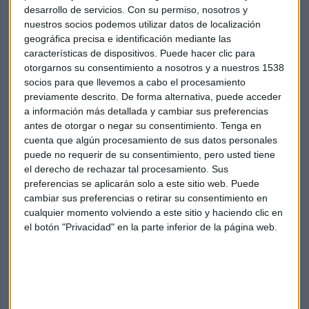
desarrollo de servicios.
Con su permiso, nosotros y
nuestros socios podemos utilizar datos de localización
geográfica precisa e identificación mediante las
características de dispositivos. Puede hacer clic para
otorgarnos su consentimiento a nosotros y a nuestros 1538
socios para que llevemos a cabo el procesamiento
Enrique Dans: "Si no es Bitcóin o Ethereum es
previamente descrito. De forma alternativa, puede acceder
basura"
a información más detallada y cambiar sus preferencias
Descentralización de datos y la superviviencia de las
antes de otorgar o negar su consentimiento.
Tenga en
crypto protagonizan Crytocapital con Enrique Dans,
cuenta que algún procesamiento de sus datos personales
Pepe Díaz e Iñaki Román de invitados
puede no requerir de su consentimiento, pero usted tiene
Capital Radio /
/ 2023-01-10
el derecho de rechazar tal procesamiento. Sus
Caso FTX, ¿hay políticos de Washington implicados en
preferencias se aplicarán solo a este sitio web. Puede
el fraude?
cambiar sus preferencias o retirar su consentimiento en
cualquier momento volviendo a este sitio y haciendo clic en
el botón "Privacidad" en la parte inferior de la página web.