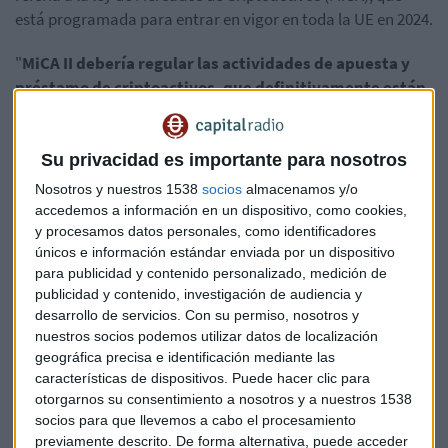
está programada para entrar en vigor en toda la UE en 2024.
"
MiCA II debería regular las actividades de apuesta y
préstamo de criptoactivos, que definitivamente están
aumentando
", declaró en su función como jefa de la Junta
Europea de Riesgo Sistémico (JERS).
Su privacidad es importante para nosotros
Lagarde advirtió:
Nosotros y nuestros 1538
socios
almacenamos y/o
accedemos a información en un dispositivo, como cookies,
"
Las innovaciones en estos territorios inexplorados e
y procesamos datos personales, como identificadores
inexplorados ponen en riesgo a los consumidores,
únicos e información estándar enviada por un dispositivo
donde la falta de regulación a menudo cubre el fraude, las
para publicidad y contenido personalizado, medición de
reclamaciones completamente ilegítimas sobre la
publicidad y contenido, investigación de audiencia y
desarrollo de servicios.
Con su permiso, nosotros y
valoración y, muy a menudo, la especulación, así como los
nuestros socios podemos utilizar datos de localización
tratos criminales".
geográfica precisa e identificación mediante las
características de dispositivos. Puede hacer clic para
El BCE cree que la DeFI supone un riesgo
otorgarnos su consentimiento a nosotros y a nuestros 1538
para la estabilidad financiera
socios para que llevemos a cabo el procesamiento
previamente descrito. De forma alternativa, puede acceder