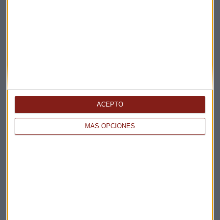
Elige los boletines a los que suscribirte
*
Apertura
La Magia de la Publicidad
Claves ESG
Acepto la
política de privacidad
. *
ACEPTO
¡Suscribirme!
MÁS OPCIONES
EN DIRECTO
@CAPITALRADIOB