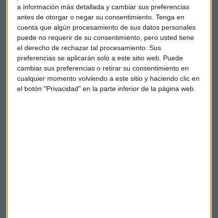
Vale la pena mencionar que
Lagarde cree que las finanzas
a información más detallada y cambiar sus preferencias
descentralizadas (DeFi), que tienen el potencial de
antes de otorgar o negar su consentimiento.
Tenga en
representar un "riesgo real para la estabilidad
cuenta que algún procesamiento de sus datos personales
financiera
", deberían estar completamente cubiertas en un
puede no requerir de su consentimiento, pero usted tiene
el derecho de rechazar tal procesamiento. Sus
segundo marco regulatorio además de los intermediarios
preferencias se aplicarán solo a este sitio web. Puede
financieros.
cambiar sus preferencias o retirar su consentimiento en
cualquier momento volviendo a este sitio y haciendo clic en
De esta manera, la criptomoneda más prominente del
el botón "Privacidad" en la parte inferior de la página web.
mundo, Bitcoin, que no tiene un solo emisor definible,
también caería bajo este marco en el futuro.
"
Bitcoin no estará cubierto por MiCA I
", dijo, "pero con
suerte para MiCA II, lo tendrá en cuenta".
En particular,
el mes pasado, la jefa del Banco Central
Europeo criticó los criptoactivos diciendo que "no
valen nada" y son "altamente especulativos
".