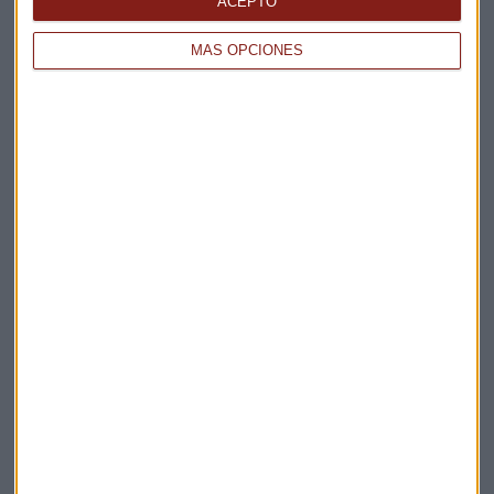
ACEPTO
Claves ESG
MÁS OPCIONES
Acepto la
política de privacidad
. *
¡Suscribirme!
EN DIRECTO
@CAPITALRADIOB