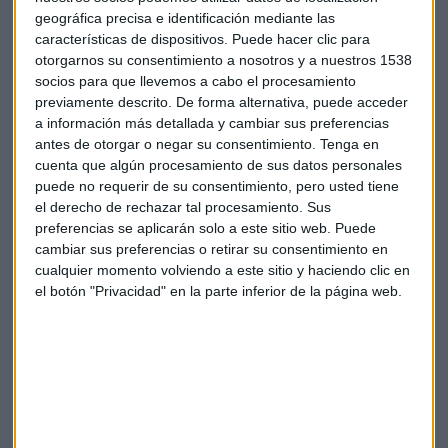
geográfica precisa e identificación mediante las
Zara, la gran protagonista
características de dispositivos. Puede hacer clic para
Un baile inolvidable el que ofreció Benito Antonio Martínez
otorgarnos su consentimiento a nosotros y a nuestros 1538
socios para que llevemos a cabo el procesamiento
Ocasio para América y el resto del mundo y que hará
previamente descrito. De forma alternativa, puede acceder
también que la gente no se olvide de Zara. Y que tampoco
a información más detallada y cambiar sus preferencias
los empleados de la empresa gallega se olviden de este día.
antes de otorgar o negar su consentimiento.
Tenga en
cuenta que algún procesamiento de sus datos personales
Los trabajadores de la central de
Inditex en Arteixo (A
puede no requerir de su consentimiento, pero usted tiene
Coruña)
se han despertado con una bonita sorpresa del
el derecho de rechazar tal procesamiento. Sus
artista puertorriqueño. Han recibido
un regalo de su
preferencias se aplicarán solo a este sitio web. Puede
parte
, la camiseta que Bad Bunny lució horas antes en el
cambiar sus preferencias o retirar su consentimiento en
cualquier momento volviendo a este sitio y haciendo clic en
descanso del evento deportivo más seguido del planeta
el botón "Privacidad" en la parte inferior de la página web.
estaba sobre su mesa, con un mensaje muy bonito: “Este
'show' también fue de ustedes. Espero que lo disfruten. ¡Nos
vemos pronto!”.
Quizás ese “nos vemos pronto” haga referencia a su gira
con la que va a pasar por nuestro país o a que va a hacer
más trabajos con Zara, tras esta primera colaboración.