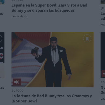
España en la Super Bowl: Zara viste a Bad
¿M
Bunny y se disparan las búsquedas
La
as
Lucía Martín
ad
Xe
PO
ras
Nv
EL FOCO
Ge
La fortuna de Bad Bunny tras los Grammys y
La
la Super Bowl