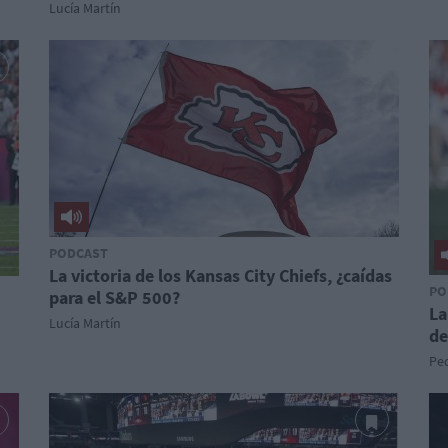
Lucía Martín
PODCAST
La victoria de los Kansas City Chiefs, ¿caídas
PO
para el S&P 500?
La
Lucía Martín
de
Pe