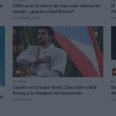
as
ZARA ya es la marca de ropa más valiosa del
El
mundo, ¿gracias a Bad Bunny?
Pa
Lucía Martín Peña
Luc
EL FOCO
EL
España en la Super Bowl: Zara viste a Bad
Ba
Bunny y se disparan las búsquedas
de
as
Lucía Martín
Luc