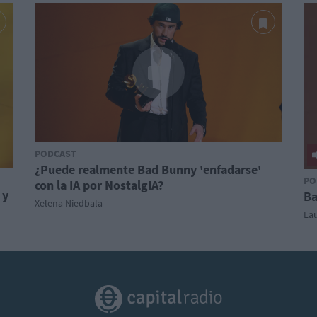
PODCAST
¿Puede realmente Bad Bunny 'enfadarse'
PO
con la IA por NostalgIA?
 y
Ba
Xelena Niedbala
La