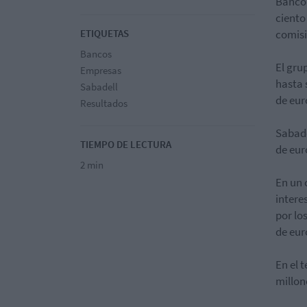
Banco 
ciento
ETIQUETAS
comisi
Bancos
El gru
Empresas
hasta 
Sabadell
de eur
Resultados
Sabade
TIEMPO DE LECTURA
de eur
2 min
En un 
intere
por lo
de eur
En el 
millon