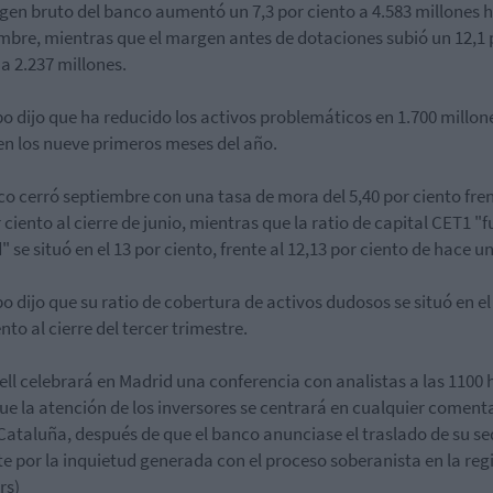
gen bruto del banco aumentó un 7,3 por ciento a 4.583 millones 
mbre, mientras que el margen antes de dotaciones subió un 12,1 
 a 2.237 millones.
po dijo que ha reducido los activos problemáticos en 1.700 millon
en los nueve primeros meses del año.
co cerró septiembre con una tasa de mora del 5,40 por ciento fren
 ciento al cierre de junio, mientras que la ratio de capital CET1 "f
" se situó en el 13 por ciento, frente al 12,13 por ciento de hace u
po dijo que su ratio de cobertura de activos dudosos se situó en el
nto al cierre del tercer trimestre.
ll celebrará en Madrid una conferencia con analistas a las 1100 
que la atención de los inversores se centrará en cualquier coment
Cataluña, después de que el banco anunciase el traslado de su se
te por la inquietud generada con el proceso soberanista en la reg
rs)