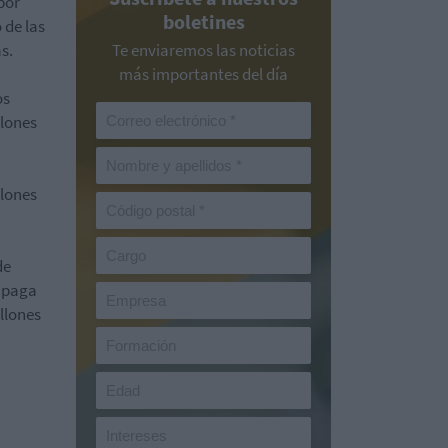
por
boletines
 de las
s.
Te enviaremos las noticias
más importantes del día
os
llones
llones
de
y paga
illones