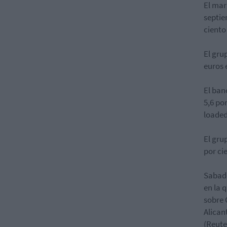
El mar
septie
ciento
El gru
euros 
El ban
5,6 por
loaded
El gru
por cie
Sabade
en la 
sobre 
Alican
(Reute