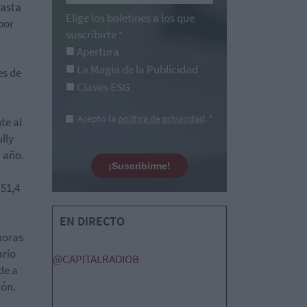
hasta
Elige los boletines a los que
por
suscribirte
*
Apertura
La Magia de la Publicidad
es de
Claves ESG
Acepto la
política de privacidad
. *
te al
ully
n año.
¡Suscribirme!
 51,4
EN DIRECTO
horas
ario
@CAPITALRADIOB
de a
ión.