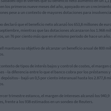
Sabadell dijo el viernes que su beneficio neto aumentó en un 1,1 
 en los primeros nueve meses del año, apoyado en un crecimiento
ones pese a un contexto de mayores dotaciones para insolvencia
po declaró que el beneficio neto alcanzó los 653,8 millones de eur
septiembre, mientras que las dotaciones alcanzaron los 1.968 mi
os, un 76 por ciento más que en el mismo periodo de hace un año.
ll mantuvo su objetivo de alcanzar un beneficio anual de 800 mi
os.
contexto de tipos de interés bajos y control de costes, el margen 
ses --la diferencia entre lo que el banco cobra por los préstamos 
s depósitos-- bajó un 0,5 por ciento interanual hasta los 2.877,8 m
os.
tercer trimestre estanco, el margen de intereses alcanzó los 940,9
es, frente a los 938 estimados en un sondeo de Reuters.