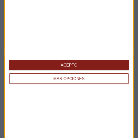
ACEPTO
MÁS OPCIONES
OTRAS NOTICIAS
Profim: "La tendencia alcista en EEUU puede
continuar"