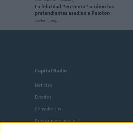
La felicidad "en venta" o cómo los
pretendientes asedian a Peloton
Javier Luengo
Capital Radio
Noticias
Eventos
Consultorios
Programas y podcasts