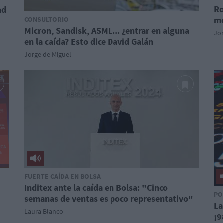
Ro
ad
mo
CONSULTORIO
Micron, Sandisk, ASML... ¿entrar en alguna
Jor
en la caída? Esto dice David Galán
Jorge de Miguel
FUERTE CAÍDA EN BOLSA
Inditex ante la caída en Bolsa: "Cinco
PO
semanas de ventas es poco representativo"
La
Laura Blanco
¡9