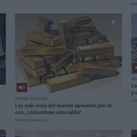
Pe
AN
La
y 
ACTIVO REFUGIO
Luc
Los más ricos del mundo apuestan por el
oro, ¿vislumbran una caída?
Federica Hanania