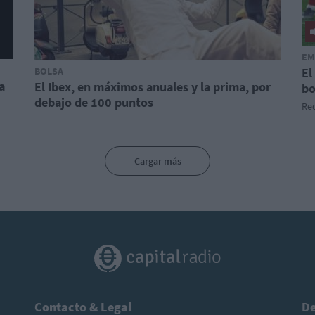
EM
BOLSA
El
a
El Ibex, en máximos anuales y la prima, por
bo
debajo de 100 puntos
Red
Cargar más
Contacto & Legal
De