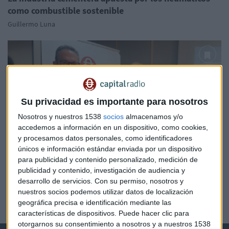
como combustible sostenible
Guillermo Luna
Su privacidad es importante para nosotros
Nosotros y nuestros 1538
socios
almacenamos y/o
accedemos a información en un dispositivo, como cookies,
y procesamos datos personales, como identificadores
únicos e información estándar enviada por un dispositivo
para publicidad y contenido personalizado, medición de
NEUMÁTICOS EN VERDE
publicidad y contenido, investigación de audiencia y
El hormigón, segundo producto más utilizado por el
desarrollo de servicios.
Con su permiso, nosotros y
ser humano
nuestros socios podemos utilizar datos de localización
geográfica precisa e identificación mediante las
Guillermo Luna
características de dispositivos. Puede hacer clic para
otorgarnos su consentimiento a nosotros y a nuestros 1538