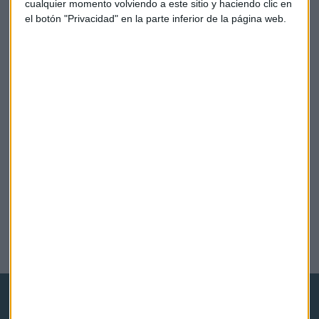
cualquier momento volviendo a este sitio y haciendo clic en
el botón "Privacidad" en la parte inferior de la página web.
ECONOMÍA
La economía alemana crece a su mejor ritmo en 5
años
Redacción Capital Radio