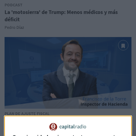
PODCAST
La 'motosierra' de Trump: Menos médicos y más
déficit
Pedro Díaz
PLAN DE AJUSTE FISCAL
Francisco de la Torre: "Es una congelación del gasto
público"
Guillermo Luna