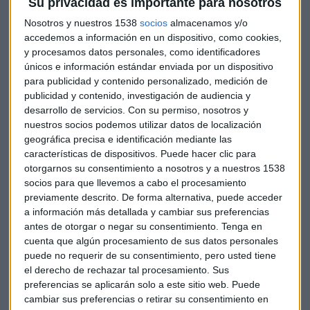
Su privacidad es importante para nosotros
Nosotros y nuestros 1538
socios
almacenamos y/o
accedemos a información en un dispositivo, como cookies,
y procesamos datos personales, como identificadores
únicos e información estándar enviada por un dispositivo
para publicidad y contenido personalizado, medición de
publicidad y contenido, investigación de audiencia y
desarrollo de servicios.
Con su permiso, nosotros y
nuestros socios podemos utilizar datos de localización
geográfica precisa e identificación mediante las
características de dispositivos. Puede hacer clic para
otorgarnos su consentimiento a nosotros y a nuestros 1538
socios para que llevemos a cabo el procesamiento
previamente descrito. De forma alternativa, puede acceder
a información más detallada y cambiar sus preferencias
ANÁLISIS
antes de otorgar o negar su consentimiento.
Tenga en
El Gobierno se equivoca con la economía: "Ahora
cuenta que algún procesamiento de sus datos personales
puede no requerir de su consentimiento, pero usted tiene
empezarán a quebrar empresas"
el derecho de rechazar tal procesamiento. Sus
Federica Hanania
preferencias se aplicarán solo a este sitio web. Puede
cambiar sus preferencias o retirar su consentimiento en