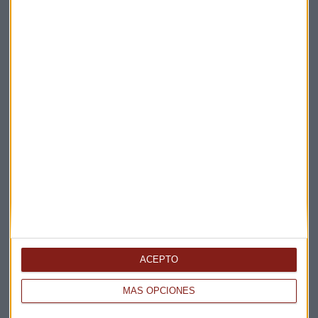
ECONOMÍA
El Ritz de Londres podría venderse por 1.000
millones de dólares
ACEPTO
MÁS OPCIONES