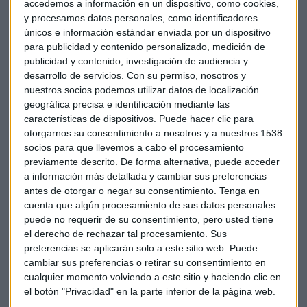
accedemos a información en un dispositivo, como cookies,
y procesamos datos personales, como identificadores
únicos e información estándar enviada por un dispositivo
para publicidad y contenido personalizado, medición de
publicidad y contenido, investigación de audiencia y
desarrollo de servicios.
Con su permiso, nosotros y
nuestros socios podemos utilizar datos de localización
geográfica precisa e identificación mediante las
características de dispositivos. Puede hacer clic para
ESTRENO DE SU SEGUNDA TEMPORADA
otorgarnos su consentimiento a nosotros y a nuestros 1538
Periodismo de altos vuelos como transición a la
socios para que llevemos a cabo el procesamiento
previamente descrito. De forma alternativa, puede acceder
nueva era informativa
a información más detallada y cambiar sus preferencias
Guillermo Luna
antes de otorgar o negar su consentimiento.
Tenga en
cuenta que algún procesamiento de sus datos personales
puede no requerir de su consentimiento, pero usted tiene
el derecho de rechazar tal procesamiento. Sus
preferencias se aplicarán solo a este sitio web. Puede
cambiar sus preferencias o retirar su consentimiento en
cualquier momento volviendo a este sitio y haciendo clic en
el botón "Privacidad" en la parte inferior de la página web.