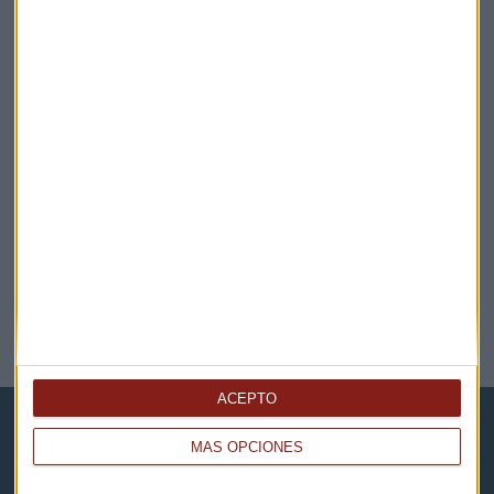
ECONOMÍA
Luz al final del túnel
Redacción Capital Radio
ACEPTO
MÁS OPCIONES