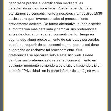
EMPRESAS
geográfica precisa e identificación mediante las
Mapfre gana un 9% más y supera los 13.000 millones
características de dispositivos. Puede hacer clic para
en primas
otorgarnos su consentimiento a nosotros y a nuestros 1538
socios para que llevemos a cabo el procesamiento
Redacción Capital Radio
previamente descrito. De forma alternativa, puede acceder
a información más detallada y cambiar sus preferencias
antes de otorgar o negar su consentimiento.
Tenga en
cuenta que algún procesamiento de sus datos personales
puede no requerir de su consentimiento, pero usted tiene
el derecho de rechazar tal procesamiento. Sus
preferencias se aplicarán solo a este sitio web. Puede
cambiar sus preferencias o retirar su consentimiento en
cualquier momento volviendo a este sitio y haciendo clic en
el botón "Privacidad" en la parte inferior de la página web.
EMPRESAS
Mapfre gana un 9,4% más en 2016