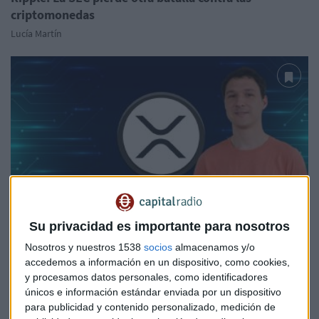
criptomonedas
Lucía Martín
Su privacidad es importante para nosotros
CRYPTOCAPITAL
Nosotros y nuestros 1538
socios
almacenamos y/o
El cofundador de Ripple se deshace de su fortuna en
accedemos a información en un dispositivo, como cookies,
XRP
y procesamos datos personales, como identificadores
Sergio Fernández
únicos e información estándar enviada por un dispositivo
para publicidad y contenido personalizado, medición de