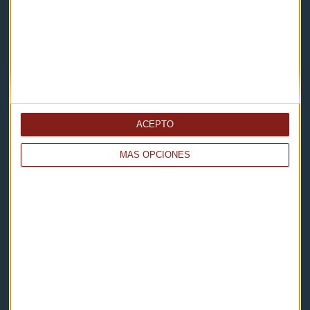
Contacto
Cómo escucharnos
Política de privacidad
Aviso legal
ACEPTO
Descarga nuestras apps
MÁS OPCIONES