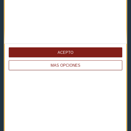
Noticias
Eventos
Consultorios
Programas y podcasts
ACEPTO
Contacto & Legal
MÁS OPCIONES
Contacto
Cómo escucharnos
Política de privacidad
Aviso legal
Descarga nuestras apps