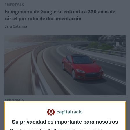
EMPRESAS
Ex ingeniero de Google se enfrenta a 330 años de
cárcel por robo de documentación
Sara Catalina
ECONOMÍA
Estados Unidos investiga un accidente mortal con un
Tesla
Sandra Torrecillas
Su privacidad es importante para nosotros