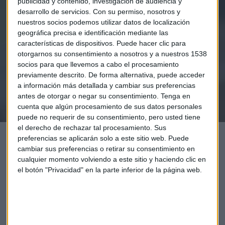
publicidad y contenido, investigación de audiencia y
Elige los boletines a los que suscribirte
*
desarrollo de servicios.
Con su permiso, nosotros y
Apertura
nuestros socios podemos utilizar datos de localización
La Magia de la Publicidad
geográfica precisa e identificación mediante las
Claves ESG
características de dispositivos. Puede hacer clic para
otorgarnos su consentimiento a nosotros y a nuestros 1538
socios para que llevemos a cabo el procesamiento
Acepto la
política de privacidad
. *
previamente descrito. De forma alternativa, puede acceder
a información más detallada y cambiar sus preferencias
antes de otorgar o negar su consentimiento.
Tenga en
¡Suscribirme!
cuenta que algún procesamiento de sus datos personales
puede no requerir de su consentimiento, pero usted tiene
el derecho de rechazar tal procesamiento. Sus
preferencias se aplicarán solo a este sitio web. Puede
cambiar sus preferencias o retirar su consentimiento en
cualquier momento volviendo a este sitio y haciendo clic en
el botón "Privacidad" en la parte inferior de la página web.