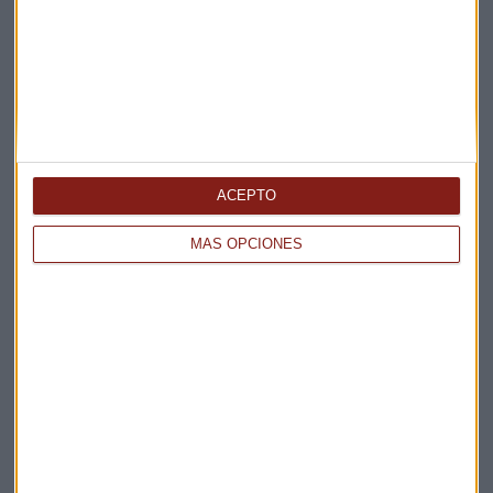
ENTREVISTA CAPITAL
"No habrá un acuerdo entre EEUU e Irán a corto
plazo"
Miguel Sanmartín
ACEPTO
MÁS OPCIONES
CONSULTORIO