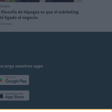
VIENDA
 filosofía de Hipoges es que el márketing
té ligado al negocio
i Torres
scarga nuestras apps