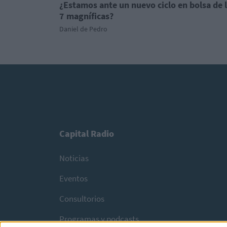
¿Estamos ante un nuevo ciclo en bolsa de 
7 magníficas?
Daniel de Pedro
Capital Radio
Noticias
Eventos
Consultorios
Programas y podcasts