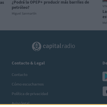
¿Podrá la OPEP+ producir más barriles de
las
VI
petróleo?
La
Miguel Sanmartín
es
Mel
Contacto & Legal
De
Contacto
Cómo escucharnos
Política de privacidad
Aviso legal