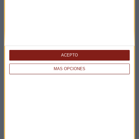
ENTREVISTA CAPITAL
"No habrá un acuerdo entre EEUU e Irán a corto
plazo"
Miguel Sanmartín
ACEPTO
MÁS OPCIONES
CONSULTORIO