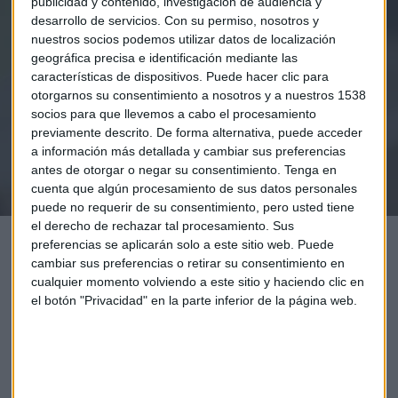
publicidad y contenido, investigación de audiencia y
Elige los boletines a los que suscribirte
*
desarrollo de servicios.
Con su permiso, nosotros y
Apertura
nuestros socios podemos utilizar datos de localización
La Magia de la Publicidad
geográfica precisa e identificación mediante las
Claves ESG
características de dispositivos. Puede hacer clic para
otorgarnos su consentimiento a nosotros y a nuestros 1538
socios para que llevemos a cabo el procesamiento
Acepto la
política de privacidad
. *
previamente descrito. De forma alternativa, puede acceder
a información más detallada y cambiar sus preferencias
antes de otorgar o negar su consentimiento.
Tenga en
¡Suscribirme!
cuenta que algún procesamiento de sus datos personales
puede no requerir de su consentimiento, pero usted tiene
el derecho de rechazar tal procesamiento. Sus
preferencias se aplicarán solo a este sitio web. Puede
cambiar sus preferencias o retirar su consentimiento en
cualquier momento volviendo a este sitio y haciendo clic en
el botón "Privacidad" en la parte inferior de la página web.