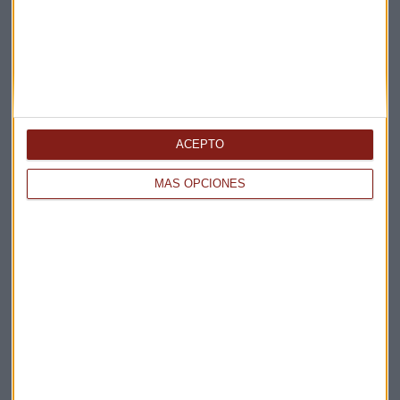
ACEPTO
Elige los boletines a los que suscribirte
*
MÁS OPCIONES
Apertura
La Magia de la Publicidad
Claves ESG
Acepto la
política de privacidad
. *
¡Suscribirme!