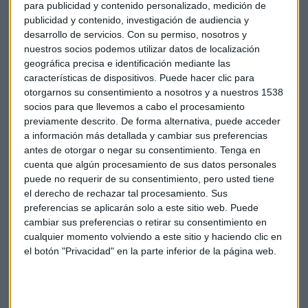
para publicidad y contenido personalizado, medición de
publicidad y contenido, investigación de audiencia y
desarrollo de servicios.
Con su permiso, nosotros y
nuestros socios podemos utilizar datos de localización
Hora Trading: Opera sin miedo tras
geográfica precisa e identificación mediante las
perderlo todo en bolsa
características de dispositivos. Puede hacer clic para
otorgarnos su consentimiento a nosotros y a nuestros 1538
socios para que llevemos a cabo el procesamiento
previamente descrito. De forma alternativa, puede acceder
a información más detallada y cambiar sus preferencias
antes de otorgar o negar su consentimiento.
Tenga en
cuenta que algún procesamiento de sus datos personales
puede no requerir de su consentimiento, pero usted tiene
el derecho de rechazar tal procesamiento. Sus
preferencias se aplicarán solo a este sitio web. Puede
cambiar sus preferencias o retirar su consentimiento en
cualquier momento volviendo a este sitio y haciendo clic en
La entrada de la SEPI puede favorecer a
el botón "Privacidad" en la parte inferior de la página web.
Telefónica en bolsa
SEPI confirma que analiza "una eventual adquisición
de participación accionarial en Telefónica". En una
semana la operadora presenta plan estratégico