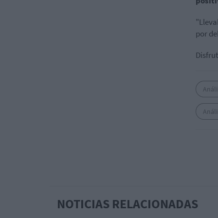
posit
"Lleva
por de
Disfru
Análi
Análi
NOTICIAS RELACIONADAS