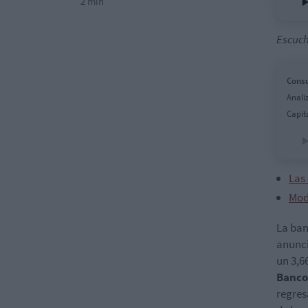
2 min
Escuch
Consu
Anali
Capit
Las 
Mod
La ban
anunci
un 3,
Banco
regres