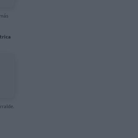
 más
trica
rralde.