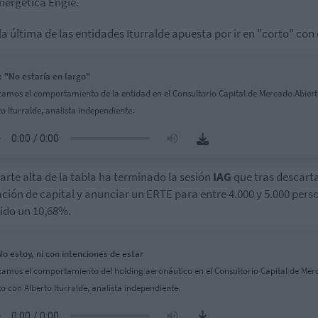
energética Engie.
la última de las entidades Iturralde apuesta por ir en "corto" con 
 "No estaría en largo"
zamos el comportamiento de la entidad en el Consultorio Capital de Mercado Abier
to Iturralde, analista independiente.
parte alta de la tabla ha terminado la sesión
IAG
que tras descart
ción de capital y anunciar un ERTE para entre 4.000 y 5.000 pers
ido un 10,68%.
No estoy, ni con intenciones de estar
zamos el comportamiento del holding aeronáutico en el Consultorio Capital de Me
to con Alberto Iturralde, analista independiente.