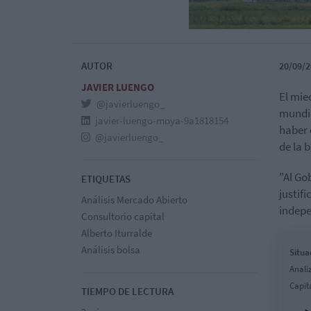
AUTOR
20/09/2
JAVIER LUENGO
El mie
@javierluengo_
mundia
javier-luengo-moya-9a1818154
haber
@javierluengo_
de la 
"Al Go
ETIQUETAS
justif
Análisis Mercado Abierto
indepe
Consultorio capital
Alberto Iturralde
Análisis bolsa
Situa
Anali
Capit
TIEMPO DE LECTURA