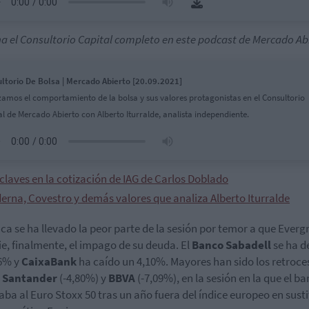
a el Consultorio Capital completo en este podcast de Mercado Ab
ltorio De Bolsa | Mercado Abierto [20.09.2021]
zamos el comportamiento de la bolsa y sus valores protagonistas en el Consultorio
al de Mercado Abierto con Alberto Iturralde, analista independiente.
claves en la cotización de IAG de Carlos Doblado
erna, Covestro y demás valores que analiza Alberto Iturralde
ca se ha llevado la peor parte de la sesión por temor a que Ever
e, finalmente, el impago de su deuda. El
Banco Sabadell
se ha d
66% y
CaixaBank
ha caído un 4,10%. Mayores han sido los retroce
 Santander
(-4,80%) y
BBVA
(-7,09%), en la sesión en la que el b
aba al Euro Stoxx 50 tras un año fuera del índice europeo en sust