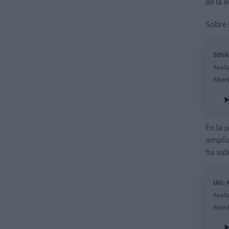
de la 
Sobre 
BBVA:
Anali
Alber
En la 
amplia
ha sub
IAG: 
Anali
Abier