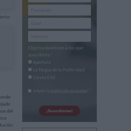
ierto:
Elige los boletines a los que
suscribirte
*
Apertura
La Magia de la Publicidad
Claves ESG
Acepto la
política de privacidad
. *
grande
ejado
sos del
¡Suscribirme!
anco
itución