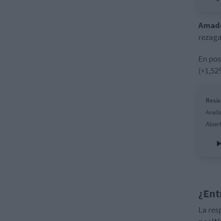
Amad
rezag
En pos
(+1,52
Resis
Anali
Abier
¿Ent
La res