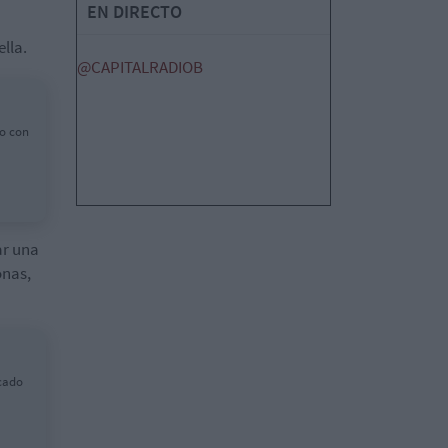
EN DIRECTO
ella.
@CAPITALRADIOB
to con
ar una
onas,
rcado