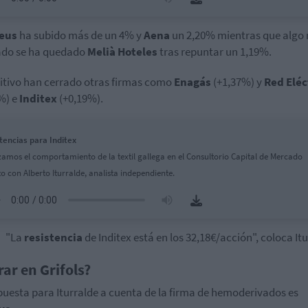
eus
ha subido más de un 4% y
Aena
un 2,20% mientras que algo
ado se ha quedado
Melià Hoteles
tras repuntar un 1,19%.
itivo han cerrado otras firmas como
Enagás
(+1,37%) y
Red Eléc
%) e
Inditex
(+0,19%).
tencias para Inditex
zamos el comportamiento de la textil gallega en el Consultorio Capital de Mercado
to con Alberto Iturralde, analista independiente.
"La
resistencia
de Inditex está en los 32,18€/acción", coloca Itu
rar en Grifols?
puesta para Iturralde a cuenta de la firma de hemoderivados es