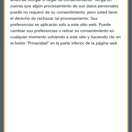
De cara al comportamiento de las bolsas en los próximos
cuenta que algún procesamiento de sus datos personales
meses, considera Alvargonzález que uno de los puntos
puede no requerir de su consentimiento, pero usted tiene
el derecho de rechazar tal procesamiento. Sus
negativos pasa por "unos datos macro demasiado buenos"
preferencias se aplicarán solo a este sitio web. Puede
y la "inactividad de la Reserva Federal (FED)".
cambiar sus preferencias o retirar su consentimiento en
cualquier momento volviendo a este sitio y haciendo clic en
"La
FED va a moderar las compras de bonos
, eso lo tengo
el botón "Privacidad" en la parte inferior de la página web.
claro", apostilla el experto quien, pese a todo, considera que
habrá que esperar a la "vuelta del verano" para ver las
consecuencias de este tipo de noticias.
"
Lo que puede estropear el verano es que la Reserva
Federal tenga que acelerar el tapering a agosto y no
espere a septiembre
", vaticina el fundador de Nextep
Finance.
Verano de "riesgos"
Mirando hacia una nueva "modificación" de las carteras de
inversión, considera Alvargonzález que
cambiar "el foco"