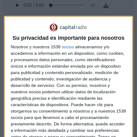
Segundo semestre: diferencias y similitudes en el
mercado
¿Podrán los fondos europeos impulsar la recuperación
Su privacidad es importante para nosotros
del IBEX?
Nosotros y nuestros 1538
socios
almacenamos y/o
accedemos a información en un dispositivo, como cookies,
Estamos en julio, en pleno verano. Se suele tener la creencia
y procesamos datos personales, como identificadores
de que esta
temporada estival no es buena para la bolsa
.
únicos e información estándar enviada por un dispositivo
¿Eso es así realmente o es una percepción? ¿Es fundada o
para publicidad y contenido personalizado, medición de
publicidad y contenido, investigación de audiencia y
todo lo contrario?
desarrollo de servicios.
Con su permiso, nosotros y
nuestros socios podemos utilizar datos de localización
"Es una
leyenda urbana
y la estadística no sostiene este
geográfica precisa e identificación mediante las
tipo de afirmaciones", apunta el analista quien considera
características de dispositivos. Puede hacer clic para
que no existe una "evidencia empírica sobre este asunto".
otorgarnos su consentimiento a nosotros y a nuestros 1538
socios para que llevemos a cabo el procesamiento
Y este verano, en concreto, hacia dónde tenemos que mirar
previamente descrito. De forma alternativa, puede acceder
y qué podemos esperar de los mercados.
¿Optimistas o no?
a información más detallada y cambiar sus preferencias
antes de otorgar o negar su consentimiento.
Tenga en