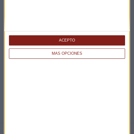
Acepto la
política de privacidad
. *
¡Suscribirme!
ACEPTO
EN DIRECTO
MÁS OPCIONES
@CAPITALRADIOB
NOTICIAS RELACIONADAS