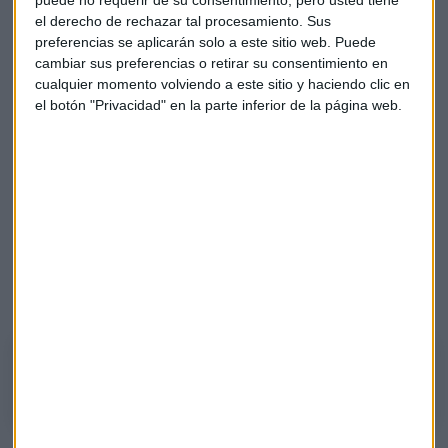
ventas totales aumentan alrededor del 3% hasta
el derecho de rechazar tal procesamiento. Sus
superar los 24.000 millones de dólares
, con casi la mitad
preferencias se aplicarán solo a este sitio web. Puede
cambiar sus preferencias o retirar su consentimiento en
de las ventas provenientes de fuera de los Estados Unidos.
cualquier momento volviendo a este sitio y haciendo clic en
el botón "Privacidad" en la parte inferior de la página web.
"La
fortaleza del dólar afectará a todas las empresas
que tengan negocios en el extranjero
durante este
trimestre y el que viene", apostilla Coca quien coloca el ojo
sobre el "negocio subyacente", en este caso, el de los
fármacos que tienen una posición con respecto del conjunto
de la demanda.
¡Tic, tac! El resumen de la apertura de la sesión en este
podcast de Capital Radio:
Apertura Wall Street [19.07.2022]