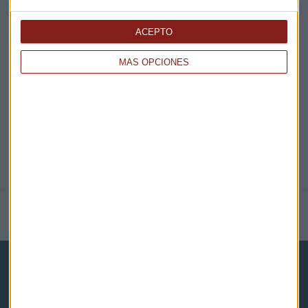
EN DIRECTO
ACEPTO
MÁS OPCIONES
@CAPITALRADIOB
NOTICIAS RELACIONADAS