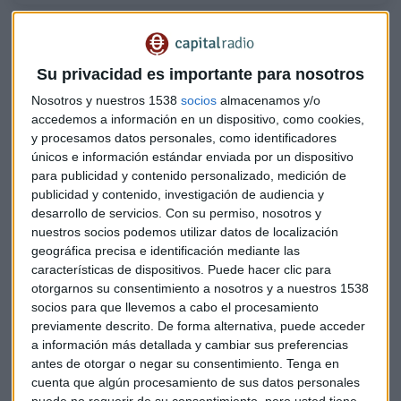
¿Es suficiente la salida de Elon Musk de Tesla para
vender?
General Electric, la última en apuntarse a los spin off
Su privacidad es importante para nosotros
Nosotros y nuestros 1538
socios
almacenamos y/o
Caen los
inicios de viviendas
a su nivel más bajo desde
accedemos a información en un dispositivo, como cookies,
septiembre tras recortar también el mes de anterior
y procesamos datos personales, como identificadores
impulsados por una caída en la construcción a raíz del
únicos e información estándar enviada por un dispositivo
para publicidad y contenido personalizado, medición de
recorte en la demanda. Concretamente, la
tasa anualizada
publicidad y contenido, investigación de audiencia y
firma sobre la zona de los 1,5 millones de nuevas casas, el
desarrollo de servicios.
Con su permiso, nosotros y
recorte es del 2%.
nuestros socios podemos utilizar datos de localización
geográfica precisa e identificación mediante las
"
Las cosas se están normalizando poco a poco
a medida
características de dispositivos. Puede hacer clic para
que la Reserva Federal (FED) sube tipos para enfriar la
otorgarnos su consentimiento a nosotros y a nuestros 1538
demanda", asegura el analista.
socios para que llevemos a cabo el procesamiento
previamente descrito. De forma alternativa, puede acceder
El caso del dólar
a información más detallada y cambiar sus preferencias
antes de otorgar o negar su consentimiento.
Tenga en
Las ventas de medicamentos contra el cáncer de Johnson &
cuenta que algún procesamiento de sus datos personales
Johnson ayudan a capear el impacto del dólar fuerte con las
puede no requerir de su consentimiento, pero usted tiene