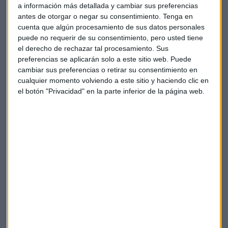
a información más detallada y cambiar sus preferencias
precios del petróleo, que tocan máximos de los últimos siete
antes de otorgar o negar su consentimiento.
Tenga en
años, como consecuencia del hackeo al oleoducto Colonial.
cuenta que algún procesamiento de sus datos personales
puede no requerir de su consentimiento, pero usted tiene
Impulsos para Walmart
el derecho de rechazar tal procesamiento. Sus
preferencias se aplicarán solo a este sitio web. Puede
Walmart supera las ventas gracias al impacto de los
cambiar sus preferencias o retirar su consentimiento en
cheques de gasto de Biden.
En sus resultados
cualquier momento volviendo a este sitio y haciendo clic en
trimestrales, el gigante estadounidense de los
el botón "Privacidad" en la parte inferior de la página web.
supermercados… deja sobre la mesa un aumento de las
ventas en tiendas del 27% con ingresos operativos que se
acercan a los 7.000 millones, lo que refleja un impulso del
32,3%.
"Han sido
números buenos
y que reflejan que la apertura
de la economía les va a venir bien", asegura Coca.
Buenos números de Home Depot
Las
ventas
de la compañía
aumentan casi un 33%
gracias
al aumento del consumo. La ganancia por acción alcanza