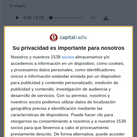
Strategies.
Las "debilidades" que esconde la alianza de Discovery y
AT&T
Su privacidad es importante para nosotros
¿Cómo aprovechar las correcciones para ganar en el
mercado?
Nosotros y nuestros 1538
socios
almacenamos y/o
accedemos a información en un dispositivo, como cookies,
y procesamos datos personales, como identificadores
Jornada en la que la actualidad macroeconómica pasa por
únicos e información estándar enviada por un dispositivo
los datos de viviendas y
permisos de construcción que
para publicidad y contenido personalizado, medición de
caen un 9,5%
debido, en parte, al aumento de los precios
publicidad y contenido, investigación de audiencia y
de las materias primas de la construcción como, por
desarrollo de servicios.
Con su permiso, nosotros y
ejemplo, la madera, según los datos y conclusiones del
nuestros socios podemos utilizar datos de localización
Departamento de Comercio.
geográfica precisa e identificación mediante las
características de dispositivos. Puede hacer clic para
Números que no han lastrado a los
índices
otorgarnos su consentimiento a nosotros y a nuestros 1538
estadounidenses
que han abierto la jornada
socios para que llevemos a cabo el procesamiento
previamente descrito. De forma alternativa, puede acceder
prácticamente planos
en medio de una subida de los